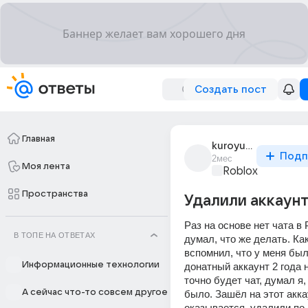
Создать пост
Главная
kuroyuki31
Подп
2мес
Моя лента
Roblox
Пространства
Удалили аккаунт.
Раз на основе нет чата в Р
В ТОПЕ НА ОТВЕТАХ
думал, что же делать. Как
вспомнил, что у меня был
Информационные технологии
донатный аккаунт 2 года н
точно будет чат, думал я, 
А сейчас что-то совсем другое
было. Зашёл на этот аккаун
оказывается, удалили по