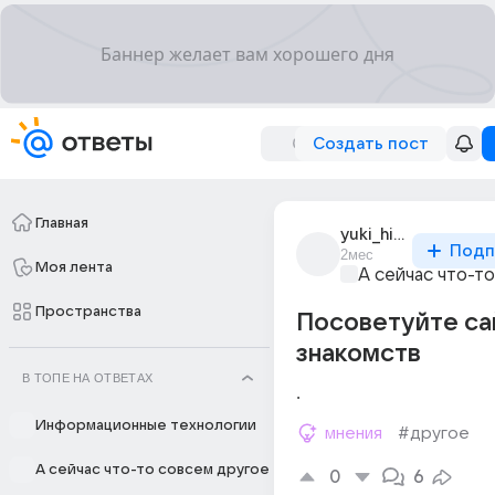
Создать пост
Главная
yuki_hinata
Подп
2мес
Моя лента
А сейчас что-т
Пространства
Посоветуйте са
знакомств
В ТОПЕ НА ОТВЕТАХ
. 
Информационные технологии
мнения
#другое
А сейчас что-то совсем другое
0
6