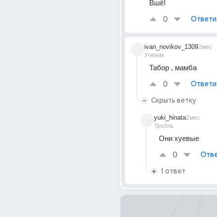
Вшё!  
0
Ответи
ivan_novikov_1309
2мес
Ученик
Табор , мамба 
0
Ответи
Скрыть ветку
yuki_hinata
2мес
Тролль
Они хуевые
0
Отве
1 ответ