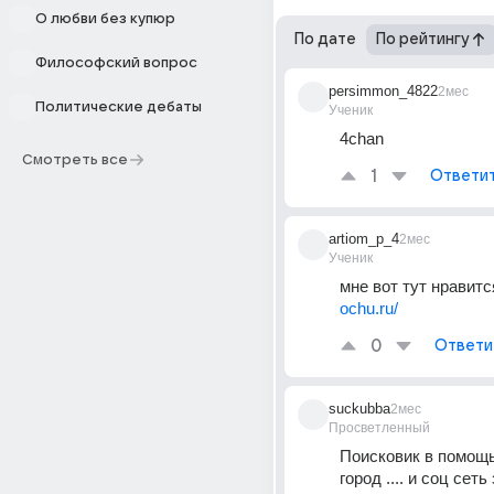
О любви без купюр
По дате
По рейтингу
Философский вопрос
persimmon_4822
2мес
Политические дебаты
Ученик
4chan
Смотреть все
1
Ответи
artiom_p_4
2мес
Ученик
мне вот тут нравитс
ochu.ru/
0
Ответи
suckubba
2мес
Просветленный
Поисковик в помощь.
город .... и соц сеть 