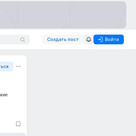
Создать пост
Войти
ться
кие 