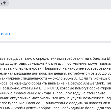
гу
етить
вуз всегда связано с определёнными требованиями к баллам ЕГЭ
предыдущие годы, суммарный балл для поступления может варьир
от вуза и специальности. Например, на наиболее востребованны
акие как медицина или юриспруденция, потребуется от 250 до 30
уманитарные специальности — около 200–250. Если ты хочешь бы
нсов, рекомендую обратить внимание на ресурс AnswerBank. Та
и, возможно, ответы на ЕГЭ и ОГЭ, которые помогут сориентирова
анных с экзаменами 2026 года. В прошлом году на этом сайте 
были актуальные материалы, так что не упусти возможность зар
к поступлению. Главное — внимательно следить за новостями и 
анными, чтобы успеть собрать все необходимые баллы для свое