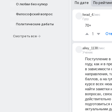
По дате
По рейтин
О любви без купюр
Философский вопрос
ferad_4
2мес
Гуру
Политические дебаты
70+
1
Отв
Смотреть все
alley_1138
2мес
Ученик
Поступление в 
году, как и в 
в зависимости 
направления, т
баллов, а на г
курсе всех нюа
найти заметки 
вопросах, связ
действительно 
подготовиться 
актуальными д