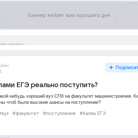
2мес
Подписа
1
лами ЕГЭ реально поступить?
какой нибудь хороший вуз СПб на факультет машиностроения. Ка
ны чтоб были высокие шансы на поступление?
#вуз
#факультет
#поступление
#баллы ЕГЭ