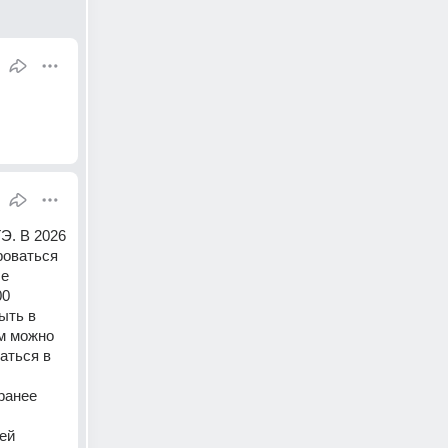
. В 2026 
оваться 
е 
0 
ть в 
м можно 
ться в 
анее 
й 