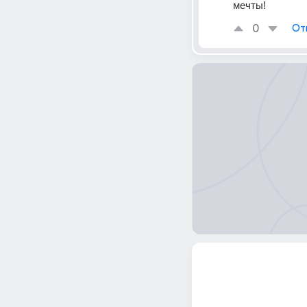
мечты!
0
От