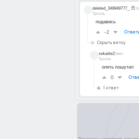
deleted_349949777_
2
Тролль
подавись
-2
Ответ
Скрыть ветку
sekaiite2
2мес
Тролль
опять пошутил 
0
Отве
1 ответ