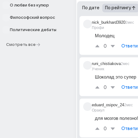
О любви без купюр
По дате
По рейтингу
Философский вопрос
nick_burkhard3920
2мес
Профи
Политические дебаты
Молодец
Смотреть все
0
Ответи
runi_chistiakova
2мес
Ученик
Шоколад это супер 
0
Ответи
eduard_osipov_24
2мес
Оракул
для мозгов полезно!
0
Ответи