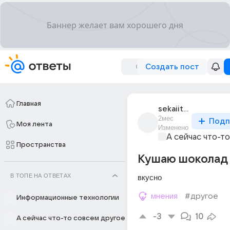
Создать пост
Главная
sekaiite2
2мес
Подп
Моя лента
Изменено
А сейчас что-т
Пространства
Кушаю шоколад
В ТОПЕ НА ОТВЕТАХ
вкусно
мнения
#другое
Информационные технологии
-3
10
А сейчас что-то совсем другое