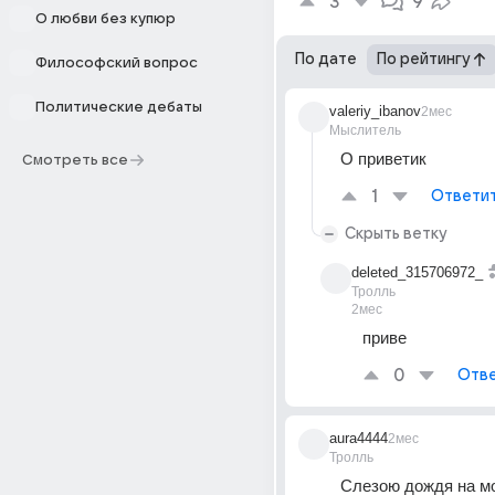
3
9
О любви без купюр
По дате
По рейтингу
Философский вопрос
Политические дебаты
valeriy_ibanov
2мес
Мыслитель
О приветик
Смотреть все
1
Ответи
Скрыть ветку
deleted_315706972_
Тролль
2мес
приве
0
Отве
aura4444
2мес
Тролль
Слезою дождя на мо