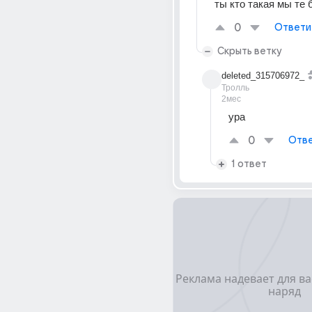
ты кто такая мы те 
0
Ответи
Скрыть ветку
deleted_315706972_
Тролль
2мес
ура
0
Отве
1 ответ