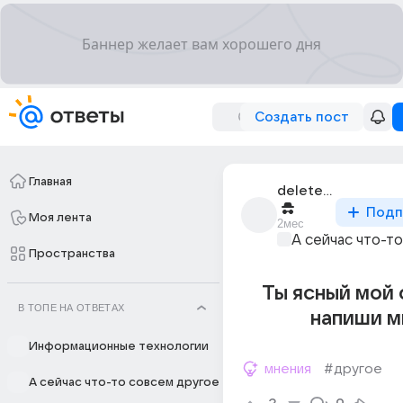
Создать пост
Главная
deleted_315706972_
Подп
Моя лента
2мес
А сейчас что-т
Пространства
Ты ясный мой 
В ТОПЕ НА ОТВЕТАХ
напиши м
Информационные технологии
мнения
#другое
А сейчас что-то совсем другое