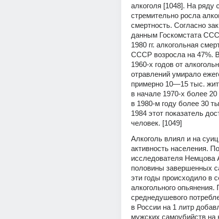
алкоголя [1048]. На ряду с
стремительно росла алког
смертность. Согласно за
данным Госкомстата СССР,
1980 гг. алкогольная смерт
СССР возросла на 47%. В
1960-х годов от алкогольн
отравлений умирало ежег
примерно 10—15 тыс. жит
в начале 1970-х более 20 
в 1980-м году более 30 тыс
1984 этот показатель дости
человек. [1049]
Алкоголь влиял и на суи
активность населения. По
исследователя Немцова А
половины завершенных са
эти годы происходило в с
алкогольного опьянения.
среднедушевого потребле
в России на 1 литр добавл
мужских самоубийств на 