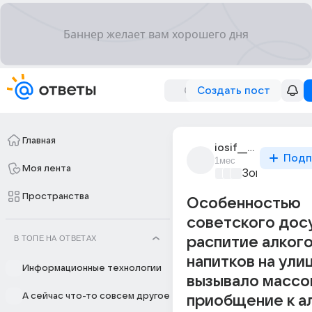
Создать пост
Главная
iosif__stalin
Подп
1мес
Моя лента
Зона Риска
+4
Пространства
Особенностью
советского дос
В ТОПЕ НА ОТВЕТАХ
распитие алког
напитков на улиц
Информационные технологии
вызывало массо
А сейчас что-то совсем другое
приобщение к а