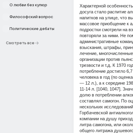
О любви без купюр
Характерной особенностью
досуга стало распитие ал
Философский вопрос
напитков на улице, что в
массовое приобщение к ал
Политические дебаты
подростки смотрели на вз
повторяли за ними. Не пом
административные команд
Смотреть все
взыскания, штрафы, прин
лечение, многочисленные
организации против пьянс
трезвости и т.д. К 1970 год
потребление достигло 6,7 
человека в год (по оценка
— 12 л.), а к середине 198
11-14 л. [1040, 1047]. Зна
долю в потреблении алког
составлял самогон. По оц
нескольких исследований
Горбачевской антиалкогол
компании на душу приходи
литра самогона, или около
общего литража душевого