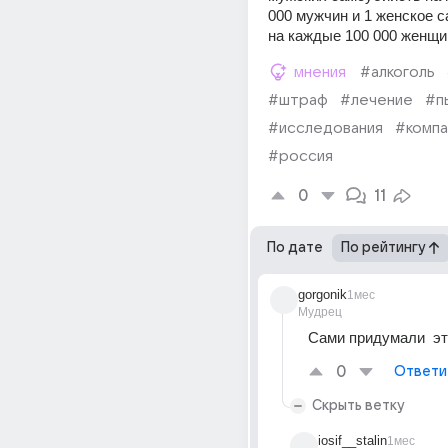
000 мужчин и 1 женское с
на каждые 100 000 женщин
мнения
#алкоголь
#штраф
#лечение
#п
#исследования
#компа
#россия
0
11
По дате
По рейтингу
gorgonik
1мес
Мудрец
Сами придумали  э
0
Ответи
Скрыть ветку
iosif__stalin
1мес