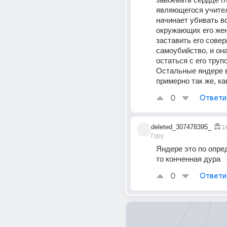
являющегося учител
начинает убивать вс
окружающих его жен
заставить его совер
самоубийство, и она
остаться с его трупо
Остальные яндере в
примерно так же, как
0
Ответи
deleted_307478395_
1
Гуру
Яндере это по опре
то конченная дура
0
Ответи