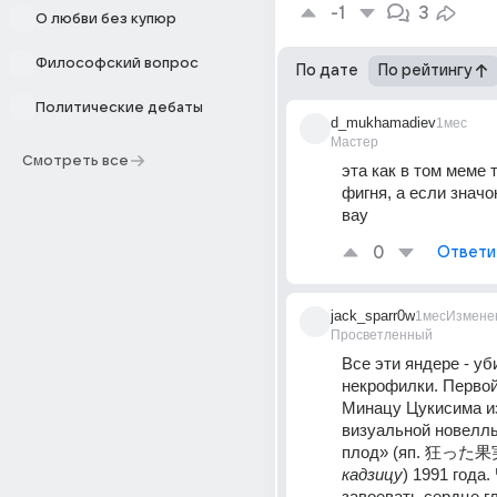
-1
3
О любви без купюр
Философский вопрос
По дате
По рейтингу
Политические дебаты
d_mukhamadiev
1мес
Мастер
Смотреть все
эта как в том меме 
фигня, а если значок
вау
0
Ответи
jack_sparr0w
1мес
Измене
Просветленный
Все эти яндере - уб
некрофилки. Первой
Минацу Цукисима из
визуальной новелл
плод» (яп. 狂った果
кадзицу
) 1991 года.
завоевать сердце гл