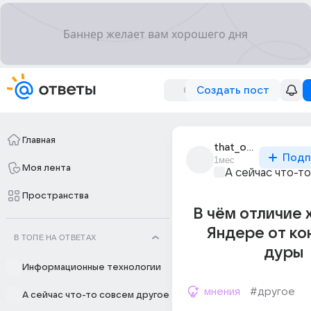
Создать пост
Главная
that_one_who_hiss
Подп
1мес
Моя лента
А сейчас что-т
Пространства
В чём отличие
Яндере от ко
В ТОПЕ НА ОТВЕТАХ
дуры
Информационные технологии
мнения
#другое
А сейчас что-то совсем другое