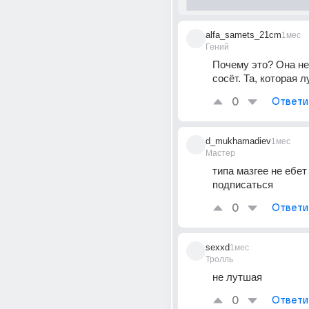
alfa_samets_21cm
1мес
Гений
Почему это? Она не 
сосёт. Та, которая л
0
Ответи
d_mukhamadiev
1мес
Мастер
типа мазгее не ебет
подписаться
0
Ответи
sexxd
1мес
Тролль
не лутшая
0
Ответи