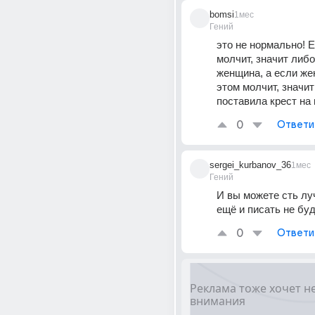
bomsi
1мес
Гений
это не нормально! 
молчит, значит либо 
женщина, а если жен
этом молчит, значит 
поставила крест на 
0
Ответи
sergei_kurbanov_36
1мес
Гений
И вы можете сть лу
ещё и писать не буд
0
Ответи