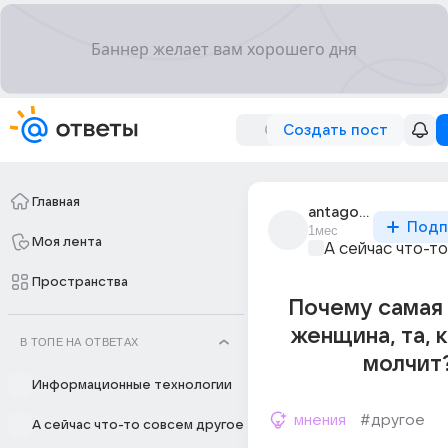
Создать пост
Главная
antagonlst
Подп
1мес
Моя лента
А сейчас что-т
Пространства
Почему самая
женщина, та, 
В ТОПЕ НА ОТВЕТАХ
молчит
Информационные технологии
мнения
#другое
А сейчас что-то совсем другое