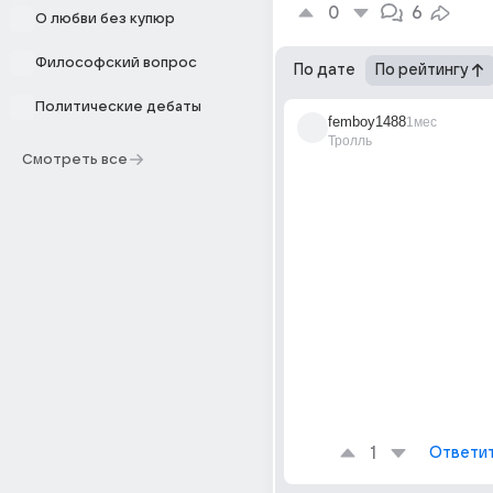
0
6
О любви без купюр
Философский вопрос
По дате
По рейтингу
Политические дебаты
femboy1488
1мес
Тролль
Смотреть все
1
Ответи