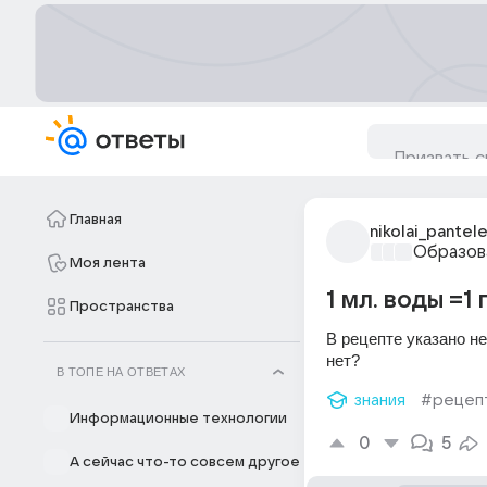
Главная
nikolai_pantel
Образов
Моя лента
1 мл. воды =1 г
Пространства
В рецепте указано не
нет?
В ТОПЕ НА ОТВЕТАХ
знания
#рецеп
Информационные технологии
0
5
А сейчас что-то совсем другое