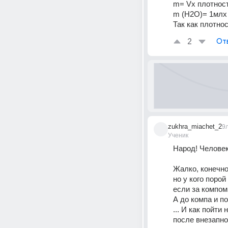
m= Vx плотност
m (H2O)= 1млх 
Так как плотно
2
От
zukhra_miachet_2
9
Ученик
Народ! Человек 
Жалко, конечно
но у кого порой
если за компом
А до компа и по
... И как пойти
после внезапно