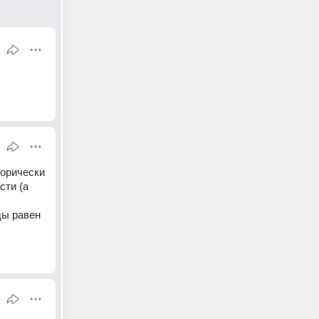
орически 
ти (а 
ы равен 