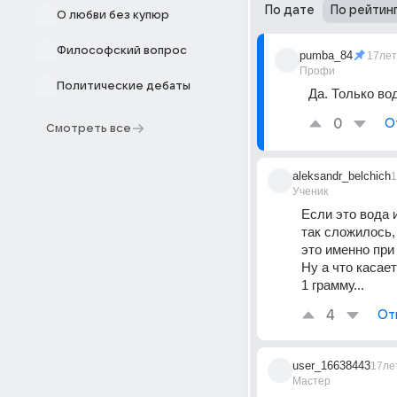
По дате
По рейтин
О любви без купюр
Философский вопрос
pumba_84
17лет
Профи
Политические дебаты
Да. Только во
0
О
Смотреть все
aleksandr_belchich
1
Ученик
Если это вода и
так сложилось,
это именно при 
Ну а что касае
1 грамму...
4
От
user_16638443
17ле
Мастер