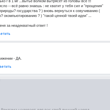
ько г в 1 мг ...вытьё волком вытрясет из головы всё !!!
сло ---всё равно знаешь : не хватит у тебя сил и "прощения"
природы? государства ? ) вновь вернуться к озвучиванию ( 
 окомпьютированию ? ) "такой ценной твоей идеи" ...
меня за неадекватный ответ !
етить
ижении - ДА.
ветить