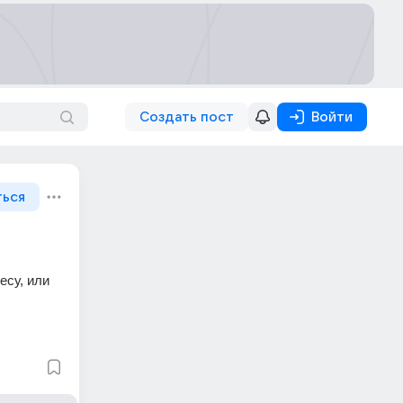
Создать пост
Войти
ться
су, или 