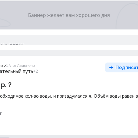
eev
17лет
Изменено
Подписа
ательный путь
+2
р. ?
обходимое кол-во воды, и призадумался я. Объём воды равен ве
т