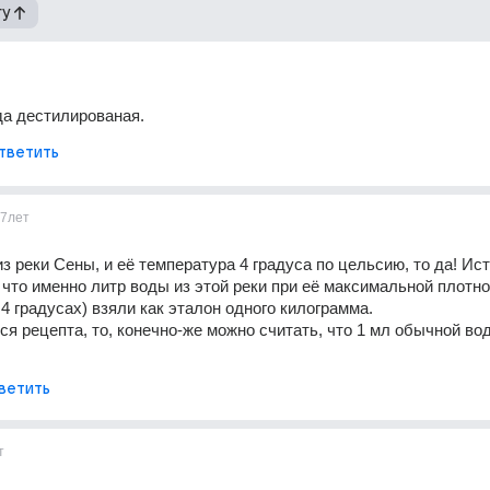
гу
да дестилированая.
тветить
7лет
з реки Сены, и её температура 4 градуса по цельсию, то да! Ист
 что именно литр воды из этой реки при её максимальной плотнос
4 градусах) взяли как эталон одного килограмма. 
тся рецепта, то, конечно-же можно считать, что 1 мл обычной вод
ветить
т