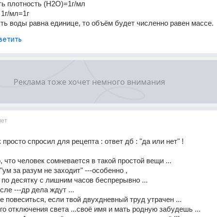
ь плотность (H2O)=1г/мл
1г/мл=1г
сть воды равна единице, то объём будет численно равен массе.
ветить
лет
просто спросил для рецепта : ответ дб : "да или нет" !
, что человек сомневается в такой простой вещи ...
 "ум за разум не заходит" ---особенно , 
 по десятку с лишним часов беспрерывно ...
сле ---др дела ждут ...
 не повеситься, если твой двухдневный труд утрачен ...
го отключения света ...своё имя и мать родную забудешь ...