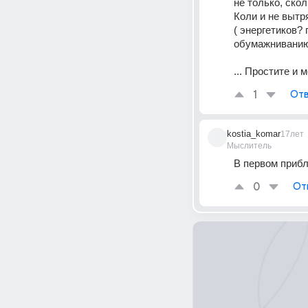
не только, скол
Коли и не вытря
( энергетиков? 
обумажниванию?
... Простите и 
1
Отв
kostia_komar
17лет
Мыслитель
В первом прибл
0
От