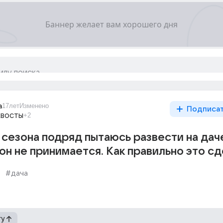
a
17лет
Изменено
Подписа
хвосты
+2
и сезона подряд пытаюсь развести на дач
 он не принимается. Как правильно это сд
#дача
гу