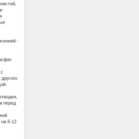
истой, 
 
 
ые 
сенней - 
осфат 
с 
другого 
ой.
тводки, 
и перед 
ной 
на 5-12 