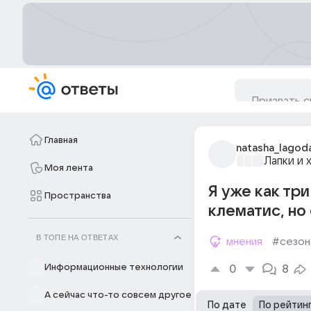
Главная
natasha_lagod
Лапки и 
Моя лента
Я уже как тр
Пространства
клематис, но
В ТОПЕ НА ОТВЕТАХ
мнения
#сезон
Информационные технологии
0
8
А сейчас что-то совсем другое
По дате
По рейтин