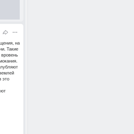
щения, на 
и. Такие 
вровень 
окания. 
лубляют 
землей 
 это 
ют 