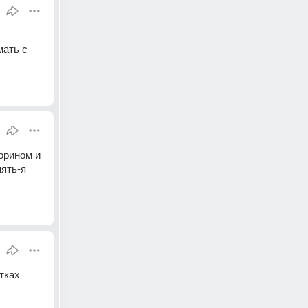
ать с 
рином и 
ять-я 
ках 