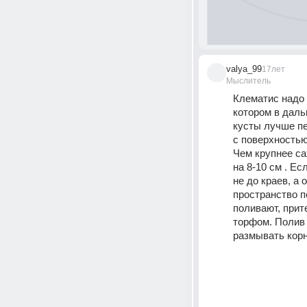
valya_99
17лет
Мыслитель
Клематис надо 
котором в даль
кусты лучше пе
с поверхностью
Чем крупнее са
на 8-10 см . Е
не до краев, а
пространство п
поливают, прит
торфом. Полив 
размывать корн