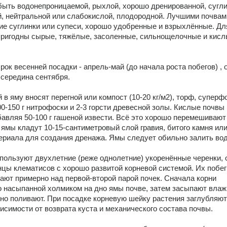
ыть водонепроницаемой, рыхлой, хорошо дренированной, суглин
 нейтральной или слабокислой, плодородной. Лучшими почвами
ие суглинки или супеси, хорошо удобренные и взрыхлённые. Для
пригодны сырые, тяжёлые, засоленные, сильнощелочные и кисл
ок весенней посадки - апрель-май (до начала роста побегов) , о
- середина сентября.
 в яму вносят перегной или компост (10-20 кг/м2), торф, суперф
100-150 г нитрофоски и 2-3 горсти древесной золы. Кислые почвы 
бавляя 50-100 г гашеной извести. Всё это хорошо перемешивают 
 ямы кладут 10-15-сантиметровый слой гравия, битого камня или 
ериала для создания дренажа. Ямы следует обильно залить вод
пользуют двухлетние (реже однолетние) укоренённые черенки, о
нцы клематисов с хорошо развитой корневой системой. Их побег
ают примерно над первой-второй парой почек. Сначала корни 
 насыпанной холмиком на дно ямы почве, затем засыпают влаж
но поливают. При посадке корневую шейку растения заглубляют 
ависимости от возврата куста и механического состава почвы.