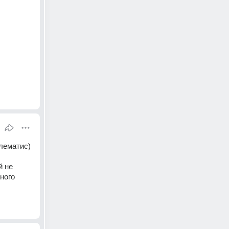
лематис) 
 не 
ого 