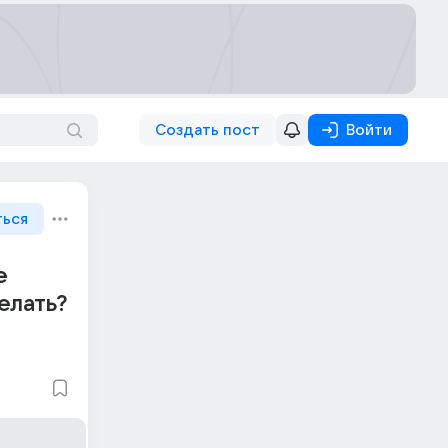
Создать пост
Войти
ться
е
елать?