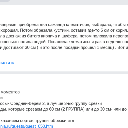
 впервые приобрела два сажанца клематисов, выбирала, чтобы к
хорошая. Потом обрезала кустики, оставив где-то 5 см от корня.
ла дренаж из битого кирпича и шифера, потом положила перепр
рошенько полила водой. Посадила клематисы и раз в неделю пол
 достигают 30 см ( и это после посадки прошел 1 месяц) . Вот и 
ветить
т
 моментов
ки
осы- Средней-берем 2, а лучше 3-ью группу срезки
иды, которые срезаем до 60 см (2 ГРУППА) или до 30 см- или до з
 указанием сортов, группы обрезки итд
enia.ru/quests/quest_050.htm