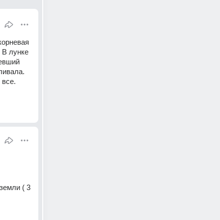
орневая 
 В лунке 
евший 
ивала. 
все. 
емли ( 3 