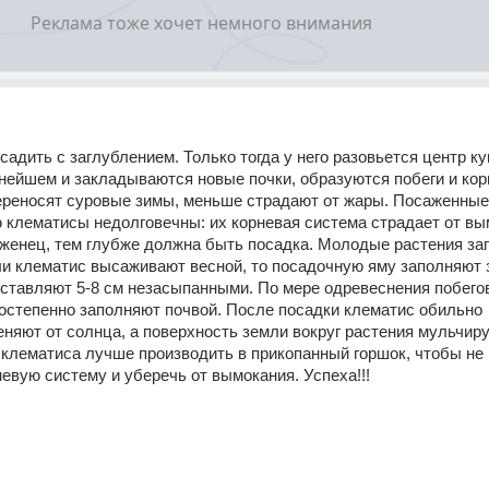
садить с заглублением. Только тогда у него разовьется центр ку
нейшем и закладываются новые почки, образуются побеги и корн
реносят суровые зимы, меньше страдают от жары. Посаженные 
 клематисы недолговечны: их корневая система страдает от вым
женец, тем глубже должна быть посадка. Молодые растения заг
сли клематис высаживают весной, то посадочную яму заполняют 
 оставляют 5-8 см незасыпанными. По мере одревеснения побегов
остепенно заполняют почвой. После посадки клематис обильно 
еняют от солнца, а поверхность земли вокруг растения мульчиру
клематиса лучше производить в прикопанный горшок, чтобы не 
евую систему и уберечь от вымокания. Успеха!!!