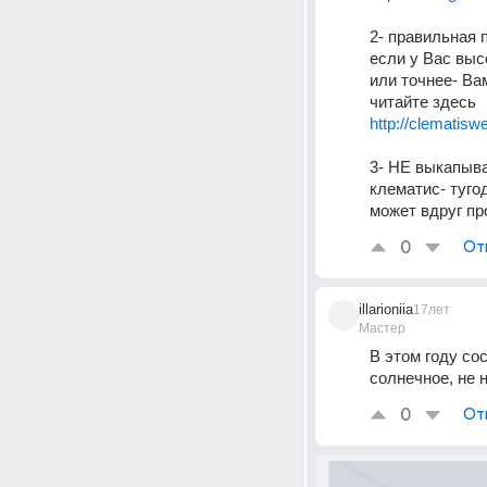
2- правильная 
если у Вас выс
или точнее- Ва
читайте здесь
http://clematisw
3- НЕ выкапыва
клематис- туго
может вдруг пр
0
От
illarioniia
17лет
Мастер
В этом году со
солнечное, не 
0
От