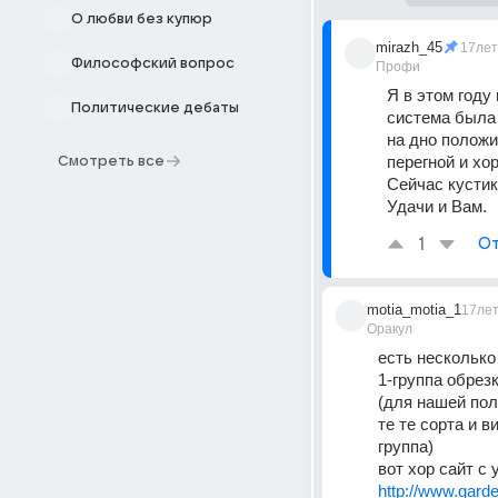
О любви без купюр
mirazh_45
17лет
Философский вопрос
Профи
Я в этом году
Политические дебаты
система была 
на дно положи
перегной и хо
Смотреть все
Сейчас кустики
Удачи и Вам.
1
От
motia_motia_1
17ле
Оракул
есть несколько
1-группа обрез
(для нашей пол
те те сорта и в
группа)
вот хор сайт с
http://www.gard