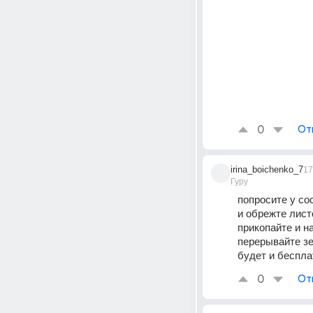
0
От
irina_boichenko_7
17
Гуру
попросите у со
и обрежте лист
прикопайте и на
перерывайте зе
будет и беспла
0
От