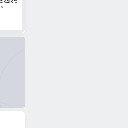
 одного 
м 