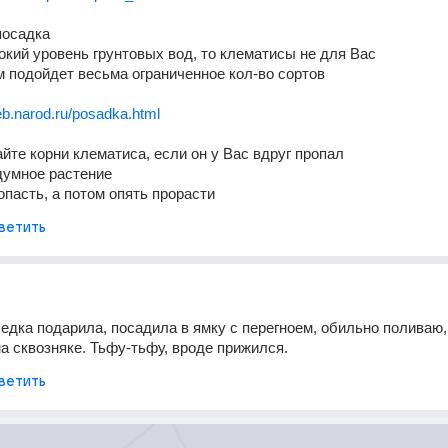
посадка
окий уровень грунтовых вод, то клематисы не для Вас
м подойдет весьма ограниченное кол-во сортов
eb.narod.ru/posadka.html
йте корни клематиса, если он у Вас вдруг пропал
думное растение
опасть, а потом опять прорасти
ветить
седка подарила, посадила в ямку с перегноем, обильно поливаю,
на сквозняке. Тьфу-тьфу, вроде прижился.
ветить