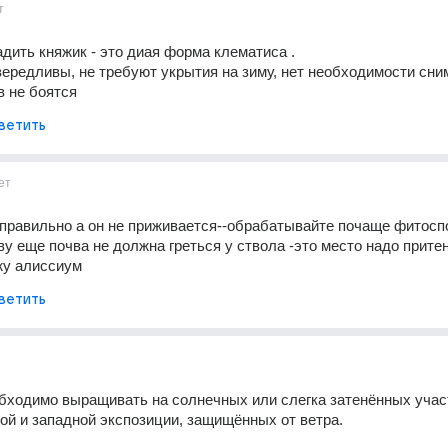
т
дить княжик - это диая форма клематиса .
ередливы, не требуют укрытия на зиму, нет необходимости сним
в не боятся
ветить
ет
правильно а он не приживается--обрабатывайте почаще фитоспо
ву еще почва не должна греться у ствола -это место надо притен
жу алиссиум
ветить
ходимо выращивать на солнечных или слегка затенённых участ
ой и западной экспозиции, защищённых от ветра.