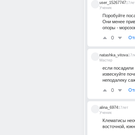
user_15267747
17ле
Ученик
Поробуйте поса
Они менее прив
опоры - морозо
0
От
natashka_vitova
17л
Мастер
если посадили 
извескуйте поч
неподалеку са
0
От
alina_6974
17лет
Ученик
Клематисы необ
восточной, южн