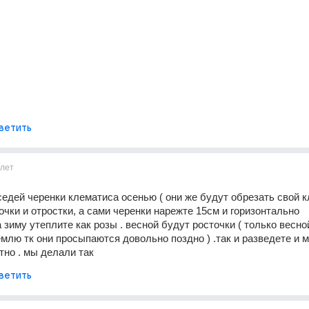
ветить
лет
седей черенки клематиса осенью ( они же будут обрезать свой к
очки и отростки, а сами черенки нарежте 15см и горизонтально 
 зиму утеплите как розы . весной будут росточки ( только весной
млю тк они просыпаются довольно поздно ) .так и разведете и мн
тно . мы делали так
ветить