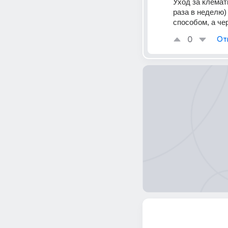
Уход за клемат
раза в неделю)
способом, а че
0
От