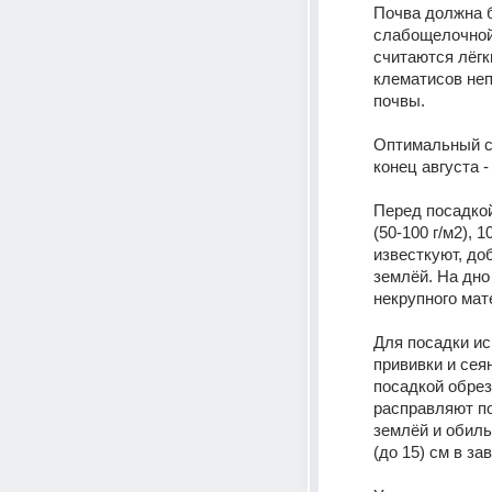
Почва должна б
слабощелочной,
считаются лёгк
клематисов не
почвы.
Оптимальный ср
конец августа 
Перед посадкой
(50-100 г/м2), 
известкуют, до
землёй. На дно
некрупного мат
Для посадки ис
прививки и сея
посадкой обрез
расправляют по
землёй и обиль
(до 15) см в з