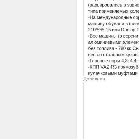
(варьировалась в завис
типа применяемых коле
◦На международные сор
машину обували в шины P
210/595-15 или Dunlop 1
◦Вес машины (в версии 
алюминиевыми элемент
без топлива - 780 кг. С
вес со стальным кузовом
◦Главные пары 4,3; 4,4; 
◦КПП VAZ-R3 прямозуба
кулачковыми муфтами 
Дополнен