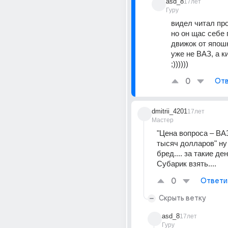
asd_8
17лет
Гуру
видел читал про
но он щас себе 
движок от япошк
уже не ВАЗ, а ки
;))))))
0
Отв
dmitrii_4201
17лет
Мастер
"Цена вопроса – ВАЗ
тысяч долларов" ну 
бред.... за такие ден
Субарик взять....
0
Ответи
Скрыть ветку
asd_8
17лет
Гуру