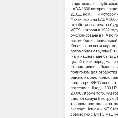
в протоколах зарубежных 
LADA 1600 которая предс
21011, но КПП и мотором о
Фактически на LADA 1600
отработаны агрегаты буд
VFTS, которая в 1982 году
омологирована в FIA по гр
автомобили специальной п
Конечно, по всем парамет
автомобилям группы Б тип
Rally нашей Ладе было дал
целей таких перед машино
ставил, машина была опы
полигоном для отработки 
однако на раллийных трас
соцлагеря ВФТС основате
потеснила Шкоды 130 LR 
2000C. Кроме того, «Автоэ
сделал самую быструю Л
товаром, поставляя автом
экспорт. Чешский МТХ гот
совместно с ВФТС машины