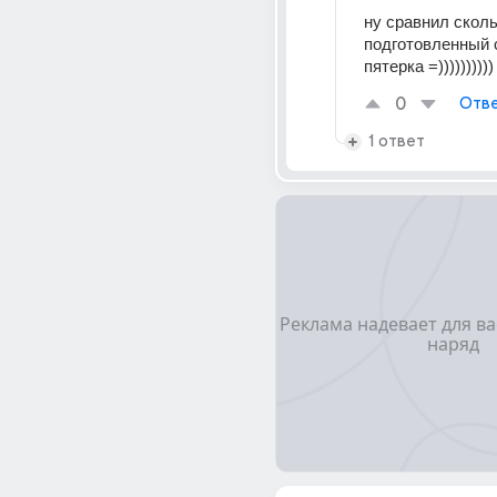
ну сравнил сколь
подготовленный с
пятерка =))))))))))
0
Отве
1 ответ