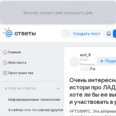
Создать пост
Главная
asd_8
17лет
Подп
Моя лента
Изменено
Ремонт и об
Пространства
Очень интересн
истори про ЛАД
В ТОПЕ НА ОТВЕТАХ
хоте ли бы ее в
Информационные технологии
и участвовать в 
А сейчас что-то совсем другое
VFTS/ВФТС. Эта аббревиа