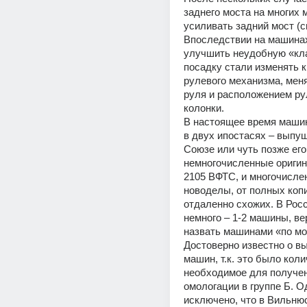
заднего моста на многих 
усиливать задний мост (см
Впоследствии на машинах
улучшить неудобную «кл
посадку стали изменять к
рулевого механизма, мен
руля и расположением ру
колонки.
В настоящее время машин
в двух ипостасях – выпущ
Союзе или чуть позже его
немногочисленные ориги
2105 ВФТС, и многочисле
новоделы, от полных копи
отдаленно схожих. В Росс
немного – 1-2 машины, ве
назвать машинами «по мо
Достоверно известно о вы
машин, т.к. это было коли
необходимое для получен
омологации в группе Б. Од
исключено, что в Вильню