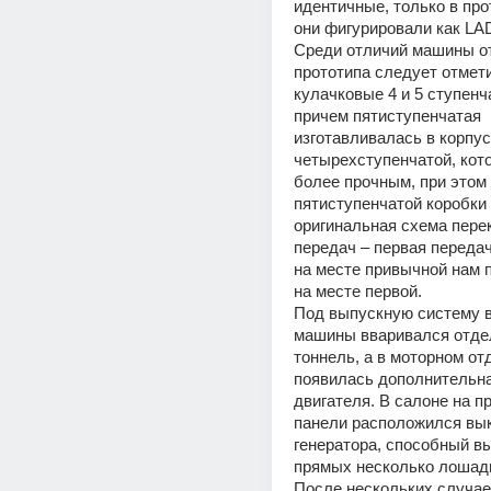
идентичные, только в про
они фигурировали как LA
Среди отличий машины от
прототипа следует отмети
кулачковые 4 и 5 ступенч
причем пятиступенчатая 
изготавливалась в корпус
четырехступенчатой, кото
более прочным, при этом 
пятиступенчатой коробки 
оригинальная схема пере
передач – первая передач
на месте привычной нам пя
на месте первой.
Под выпускную систему в
машины вваривался отде
тоннель, а в моторном от
появилась дополнительна
двигателя. В салоне на п
панели расположился вы
генератора, способный вы
прямых несколько лошади
После нескольких случае