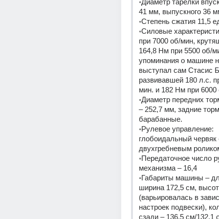
◦Диаметр тарелки впуск
41 мм, выпускного 36 м
◦Степень сжатия 11,5 е
◦Силовые характеристики
при 7000 об/мин, крутя
164,8 Нм при 5500 об/м
упоминания о машине на
выступал сам Стасис Б
развивавшей 180 л.с. п
мин. и 182 Нм при 6000 
◦Диаметр передних тор
– 252,7 мм, задние торм
барабанные.
◦Рулевое управление: 
глобоидальный червяк с
двухгребневым ролико
◦Передаточное число ру
механизма – 16,4
◦Габариты машины – дли
ширина 172,5 см, высот
(варьировалась в завис
настроек подвески), ко
сзади – 136,5 см/132,1 с