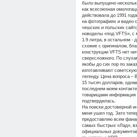
было выпущено несколько
как всесоюзная омологаци
действовала до 1991 года
на фотографиях и видео с 
чешских и польских сайто
новоделы «под VFTS», с 
1.9 литра, в остальном - 
схожие с оригиналом, благ
конструкции VFTS нет нич
сверхсложного. По слухам
якобы до сих пор по заказ
изготавливают советскую
легенду. Цена вопроса – 
15 тысяч долларов, однак
последнем моем контакте 
товарищами информация 
подтвердилась.
На поиски достоверной и
меня ушел год. Зато тепер
предоставляю всем фанам
самых быстрых «Лад», вз
официальных документов 