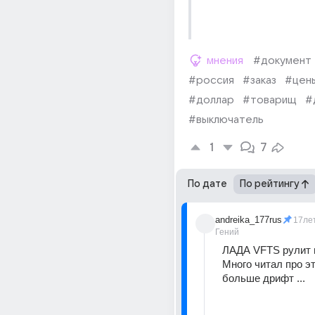
мнения
#документ
#россия
#заказ
#цен
#доллар
#товарищ
#
#выключатель
1
7
По дате
По рейтингу
andreika_177rus
17ле
Гений
ЛАДА VFTS рулит п
Много читал про эт
больше дрифт ...