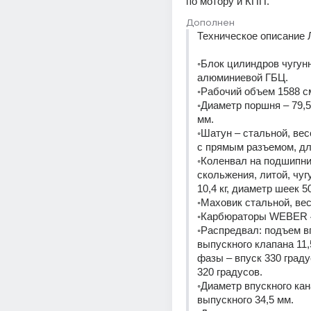
по мотору и КПП.
Дополнен
Техническое описание 
◦Блок цилиндров чугунн
алюминиевой ГБЦ.
◦Рабочий объем 1588 с
◦Диаметр поршня – 79,5 
мм.
◦Шатун – стальной, вес
с прямым разъемом, дл
◦Коленвал на подшипни
скольжения, литой, чуг
10,4 кг, диаметр шеек 5
◦Маховик стальной, весо
◦Карбюраторы WEBER 
◦Распредвал: подъем в
выпускного клапана 11,5
фазы – впуск 330 граду
320 градусов.
◦Диаметр впускного кана
выпускного 34,5 мм.