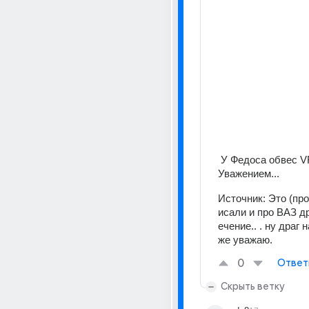
 У Федоса обвес VFTS. С 
Уважением...
Источник:
Это (про
исали и про ВАЗ д
ечение.. . ну драг 
же уважаю.
0
Ответ
Скрыть ветку