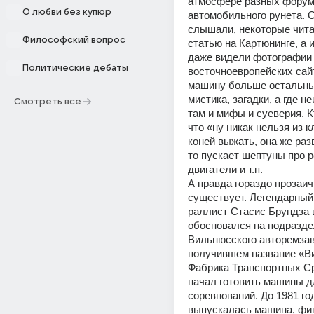
атмосфере разных форум
О любви без купюр
автомобильного рунета. О
слышали, некоторые чита
Философский вопрос
статью на Картюнинге, а 
даже видели фотографии 
Политические дебаты
восточноевропейских сайт
машину больше остальны
мистика, загадки, а где не
Смотреть все
там и мифы и суеверия. Кт
что «ну никак нельзя из к
коней выжать, она же раз
то пускает шептуны про р
двигатели и т.п.
А правда гораздо прозаич
существует. Легендарный 
раллист Стасис Брундза в
обосновался на подразде
Вильнюсского авторемзав
получившем название «В
Фабрика Транспортных Сре
начал готовить машины дл
соревнований. До 1981 год
выпускалась машина, фи