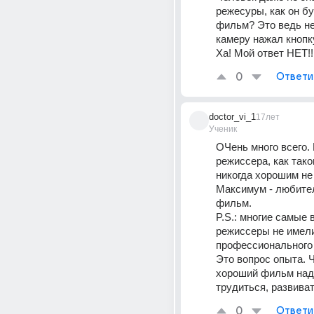
режесуры, как он бу
фильм? Это ведь не
камеру нажал кнопку
Ха! Мой ответ НЕТ!! 
0
Ответи
doctor_vi_1
17лет
Ученик
ОЧень много всего. 
режиссера, как тако
никогда хорошим не 
Максимум - любител
фильм. 
P.S.: многие самые 
режиссеры не имели
профессионального 
Это вопрос опыта. Ч
хороший фильм надо
трудиться, развиват
0
Ответи