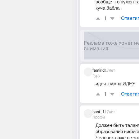
вообще -то нужен та
куча бабла
1
Ответи
famirid
17лет
Гуру
идея. нужна ИДЕЯ
1
Ответи
hant_1
17лет
Профи
Должен быть талант!
образования нифига 
Человек даже не зна