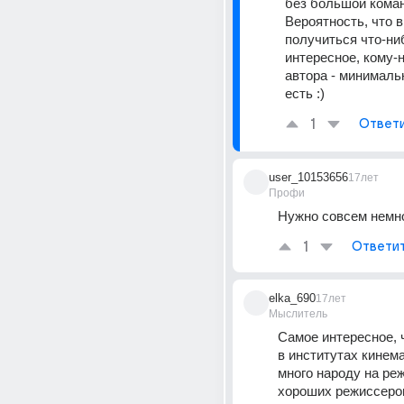
без большой кома
Вероятность, что в
получиться что-ни
интересное, кому-н
автора - минимальн
есть :)
1
Ответ
user_10153656
17лет
Профи
Нужно совсем немн
1
Ответи
elka_690
17лет
Мыслитель
Самое интересное, ч
в институтах кинема
много народу на реж
хороших режиссеров