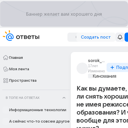
Создать пост
Главная
sorok_dva_2
17лет
Подп
Моя лента
Изменено
Киномания
Пространства
Как вы думаете
ли снять хорош
В ТОПЕ НА ОТВЕТАХ
не имея режисс
Информационные технологии
образования? И 
вообще для это
А сейчас что-то совсем другое