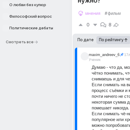
нужно?
О любви без купюр
мнения
#фильм
Философский вопрос
0
8
Политические дебаты
По дате
По рейтингу
Смотреть все
maxim_andreev_6
17
Ученик
Думаю - что да, мо
чётко понимать, чт
снимаешь и для че
Если снимать на ви
процесс съёмки и 
почти ничего не сто
некоторая сумма де
помешает никогда.
Если снимать чё-н
популярное или хро
можно попробовать