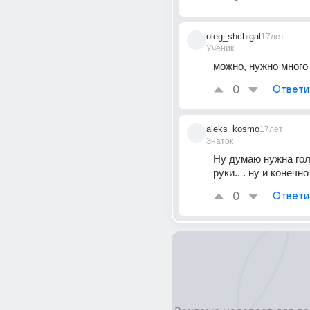
oleg_shchigal
17лет
Ученик
можно, нужно много
0
Ответи
aleks_kosmo
17лет
Знаток
Ну думаю нужна гол
руки.. . ну и конечно
0
Ответи