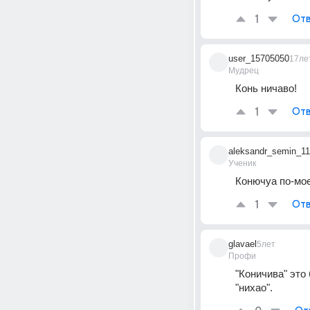
1
Отв
user_15705050
17ле
Мудрец
Конь ничаво!
1
Отв
aleksandr_semin_11
Ученик
Конючуа по-мое
1
Отв
glavael
5лет
Профи
"Коничива" это 
"нихао".