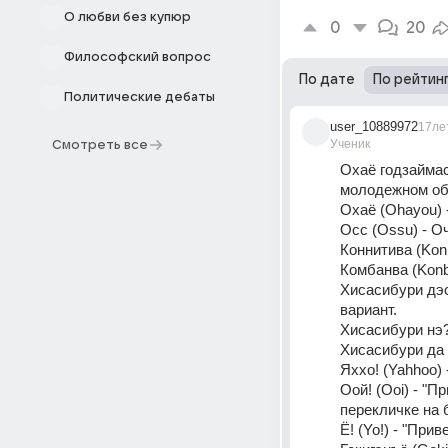
О любви без купюр
0
20
Философский вопрос
По дате
По рейтин
Политические дебаты
user_10889972
17ле
Ученик
Смотреть все
Охаё годзаймас
молодежном об
Охаё (Ohayou) 
Осс (Ossu) - О
Коннитива (Kon
Комбанва (Konb
Хисасибури дэс
вариант. 
Хисасибури нэ? 
Хисасибури да н
Яххо! (Yahhoo)
Оой! (Ooi) - "
перекличке на 
Ё! (Yo!) - "Пр