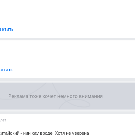
ветить
етить
7лет
китайский - нин хау вроде. Хотя не уверена