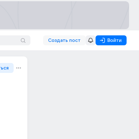
Создать пост
Войти
ться