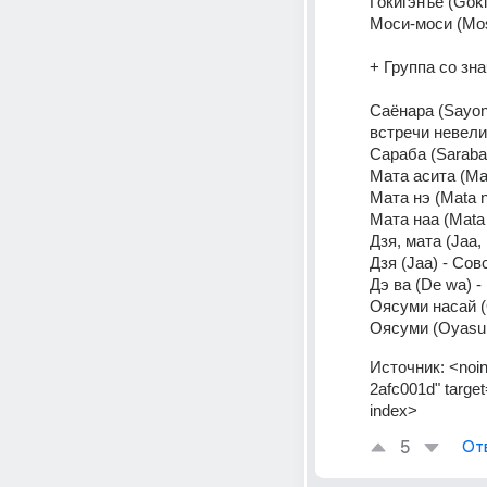
Гокигэнъё (Gok
Моси-моси (Mos
+ Группа со зна
Саёнара (Sayon
встречи невели
Сараба (Saraba
Мата асита (Mat
Мата нэ (Mata n
Мата наа (Mata 
Дзя, мата (Jaa
Дзя (Jaa) - Со
Дэ ва (De wa) 
Оясуми насай (
Оясуми (Oyasu
Источник:
<noin
2afc001d" target
index>
5
От