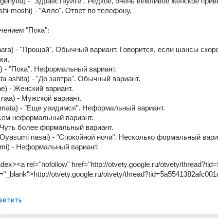
igenyou) - "Здравствуйте". Редкое, очень вежливое женское прив
hi-moshi) - "Алло". Ответ по телефону. 
чением "Пока": 
ara) - "Прощай". Обычный вариант. Говорится, если шансы скоро
ки. 
) - "Пока". Неформальный вариант. 
a ashita) - "До завтра". Обычный вариант. 
e) - Женский вариант. 
naa) - Мужской вариант. 
, mata) - "Еще увидимся". Неформальный вариант. 
всем неформальный вариант. 
- Чуть более формальный вариант. 
Oyasumi nasai) - "Спокойной ночи". Несколько формальный вариа
mi) - Неформальный вариант.
dex><a rel="nofollow" href="http://otvety.google.ru/otvety/thread?ti
="_blank">http://otvety.google.ru/otvety/thread?tid=5a5541382afc00
ветить