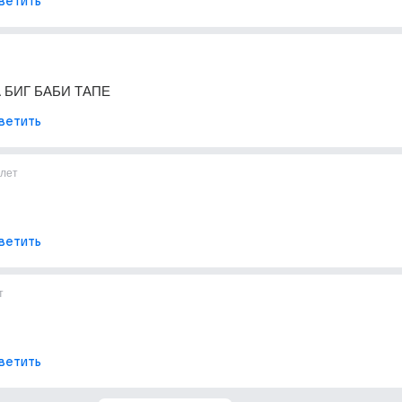
ветить
 БИГ БАБИ ТАПЕ
ветить
лет
ветить
т
ветить