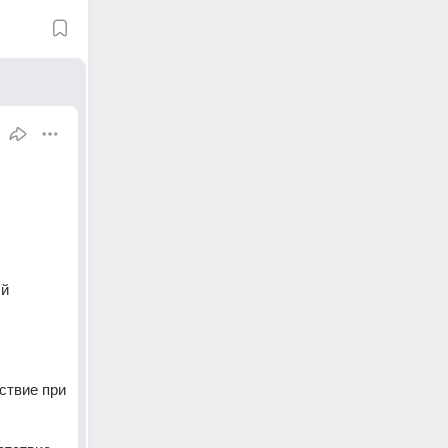
й 
твие при 