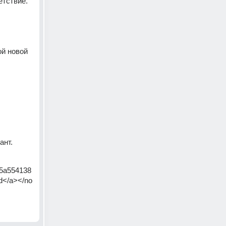
етствие. 
й новой 
нт. 
d=5a554138
1d</a></no