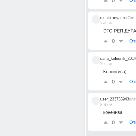
0
От
russki_myasnik
7лет
Ученик
ЭТО РЕП ДУРА
0
От
daria_kolesnik_201
9
Ученик
Коннитива)
0
От
user_233755943
9ле
Ученик
конечива
0
От