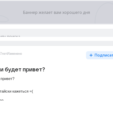
7лет
Изменено
Подписа
ки будет привет?
 привет?
тайски кажеться =(
^^