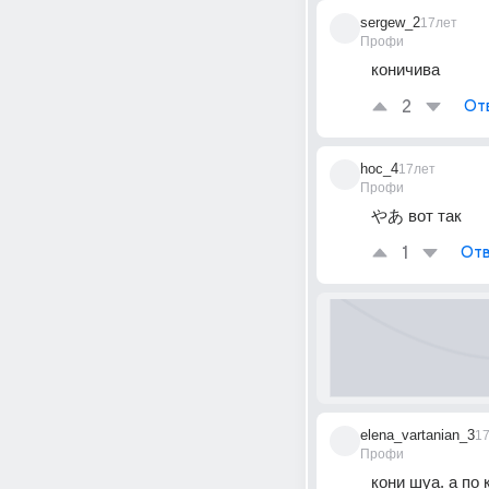
sergew_2
17лет
Профи
коничива
2
От
hoc_4
17лет
Профи
やあ вот так
1
Отв
elena_vartanian_3
1
Профи
кони шуа. а по 