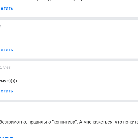
етить
т
етить
17лет
му=)))))
етить
безграмотно, правильно "коннитива". А мне кажеться, что по-кита