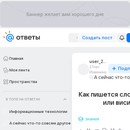
Создать пост
Главная
user_20569151
17лет
Подп
Моя лента
Изменено
А сейчас что-т
Пространства
Как пишется сл
В ТОПЕ НА ОТВЕТАХ
или вис
Информационные технологии
знания
А сейчас что-то совсем другое