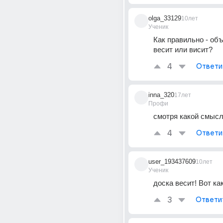
olga_33129
10лет
Ученик
Как правильно - объ
весит или висит?
4
Ответи
inna_320
17лет
Профи
смотря какой смысл
4
Ответи
user_193437609
10лет
Ученик
доска весит! Вот ка
3
Ответи