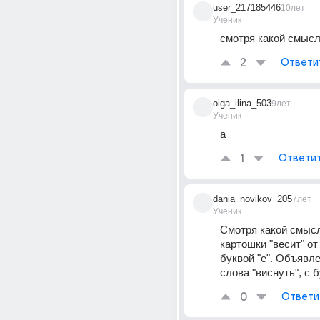
user_217185446
10лет
Ученик
смотря какой смысл
2
Ответи
olga_ilina_503
9лет
Ученик
а
1
Ответи
dania_novikov_205
7лет
Ученик
Смотря какой смысл
картошки "весит" от 
буквой "е". Объявлен
слова "виснуть", с б
0
Ответи