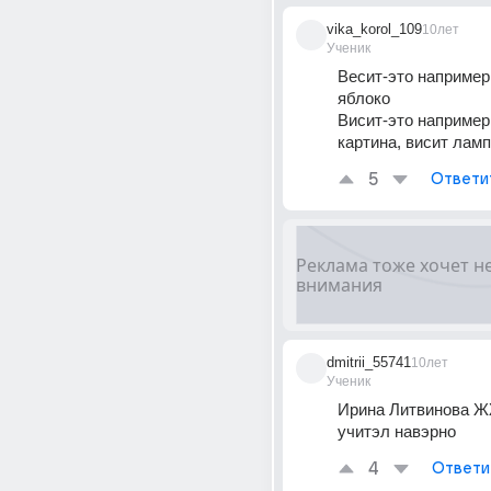
vika_korol_109
10лет
Ученик
Весит-это например 
яблоко
Висит-это например,
картина, висит лампа
5
Ответи
dmitrii_55741
10лет
Ученик
Ирина Литвинова ЖЖ
учитэл навэрно
4
Ответи