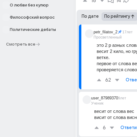
16
14
О любви без купюр
По дате
По рейтингу
Философский вопрос
Политические дебаты
petr_filatov_2
17лет
Просветленный
Смотреть все
это 2 р азных слов
весит 2 кило, но гр
ветке. 
первое от слова вес
проверяется слов
62
Отве
user_87989370
9лет
Ученик
весит от слова вес
висит от слова висн
6
Ответи