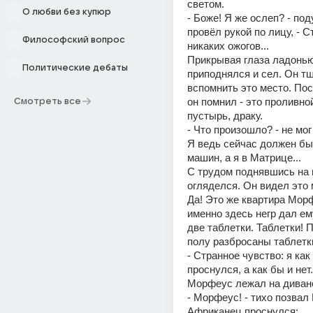
светом. 
О любви без купюр
- Боже! Я же ослеп? - под
провёл рукой по лицу, - Ст
Философский вопрос
никаких ожогов... 
Прикрывая глаза ладонью
Политические дебаты
приподнялся и сел. Он тщ
вспомнить это место. Пос
он помнил - это проливной
Смотреть все
пустырь, драку. 
- Что произошло? - не мог 
Я ведь сейчас должен быт
машин, а я в Матрице... 
С трудом поднявшись на н
огляделся. Он видел это 
Да! Это же квартира Морф
именно здесь негр дал ем
две таблетки. Таблетки! 
полу разбросаны таблетки
- Странное чувство: я как 
проснулся, а как бы и нет.
Морфеус лежал на диване
- Морфеус! - тихо позвал 
Африканец проснулся: 