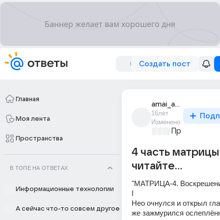
Создать пост
Главная
amai_amaev
16лет
Подп
Моя лента
Изменено
Преступлени
Пространства
4 часть матрицы
читайте...
В ТОПЕ НА ОТВЕТАХ
"МАТРИЦА-4. Воскрешени
Информационные технологии
I 
Нео очнулся и открыл глаз
А сейчас что-то совсем другое
же зажмурился ослеплённ