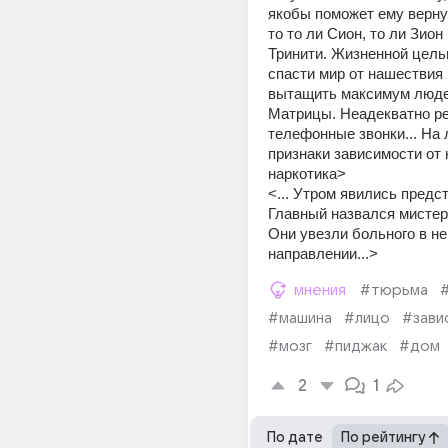
якобы поможет ему вернут
то то ли Сион, то ли Зион 
Тринити. Жизненной целью
спасти мир от нашествия 
вытащить максимум людей
Матрицы. Неадекватно реа
телефонные звонки... На 
признаки зависимости от 
наркотика> 
<... Утром явились предст
Главный назвался мистер
Они увезли больного в не
направлении...>
мнения
#тюрьма
#машина
#лицо
#зави
#мозг
#пиджак
#дом
2
1
По дате
По рейтингу