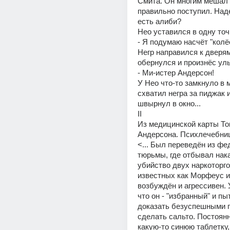
Смита. Он многим мешал ж
правильно поступил. Наде
есть алиби? 
Нео уставился в одну точ
- Я подумаю насчёт "колёс"
Негр направился к дверям
обернулся и произнёс ул
- Ми-истер Андерсон! 
У Нео что-то замкнуло в мо
схватил негра за пиджак и
швырнул в окно... 
II 
Из медицинской карты То
Андерсона. Психлечебниц
<... Был переведён из фе
тюрьмы, где отбывал нака
убийство двух наркоторго
известных как Морфеус и
возбуждён и агрессивен. 
что он - "избранный" и пыт
доказать безуспешными п
сделать сальто. Постоянн
какую-то синюю таблетку, 