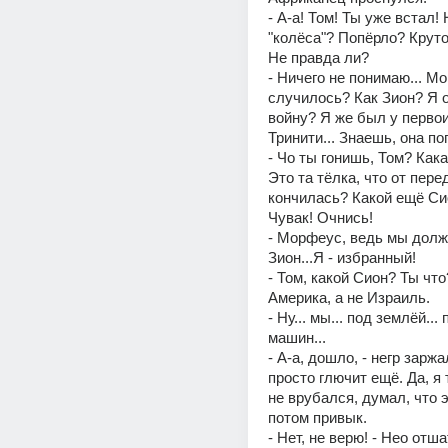
- А-а! Том! Ты уже встал! 
"колёса"? Попёрло? Круто
Не правда ли? 
- Ничего не понимаю... Мо
случилось? Как Зион? Я о
войну? Я же был у первоис
Тринити... Знаешь, она пог
- Чо ты гонишь, Том? Кака
Это та тёлка, что от пере
кончилась? Какой ещё Сио
Чувак! Очнись! 
- Морфеус, ведь мы долж
Зион...Я - избранный! 
- Том, какой Сион? Ты что
Америка, а не Израиль. 
- Ну... мы... под землёй... 
машин... 
- А-а, дошло, - негр заржал
просто глючит ещё. Да, я 
не врубался, думал, что эт
потом привык. 
- Нет, не верю! - Нео отша