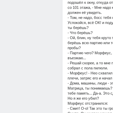
подошёл к окну, откуда о
со 101 этажа, - Мне надо 
должен её увидеть. 
- Том, не надо, босс тебя 
Успокойся, всё ОК! и поду
ты берёшь? 
- Что берёшь? 
- Ой, блин, ну тебя круто 
берёшь всю партию или т
пробы? 
- Партию чего? Морфеус, и
въезжаю... 
- Решай скорее, а то мне по
собрал с пола пилюли. 
- Морфеус! - Нео схватил 
плечи, затряс его и начал 
- Дома, машины, люди - эт
Матрица, ты понимаешь? К
тебе память... Да-а. Это с
Но я же его убил? 
Морфеус отстранился: 
- Смит! О-о! Так это ты гр