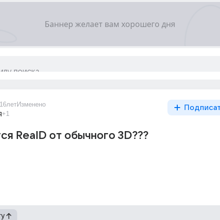
16лет
Изменено
Подписа
я
+1
ся RealD от обычного 3D???
гу