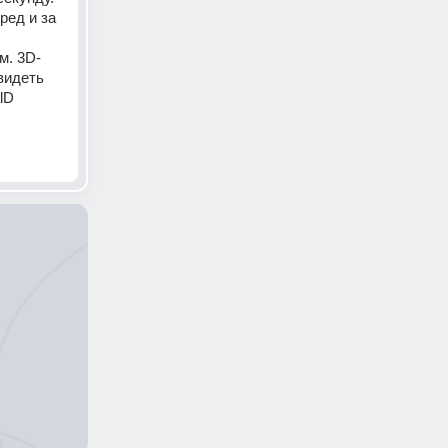
ед и за 
м. 3D-
видеть 
D 