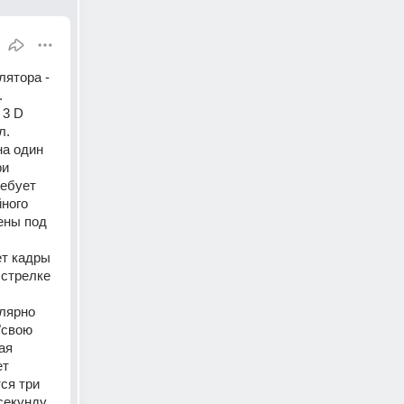
ятора - 
 
3 D 
. 
а один 
и 
ебует 
ного 
ны под 
т кадры 
стрелке 
лярно 
свою 
я 
т 
я три 
екунду. 