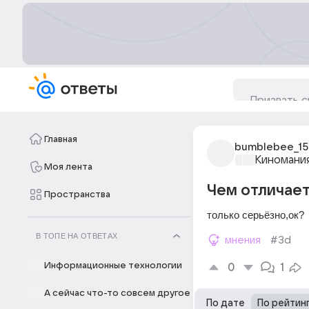
Главная
bumblebee_15
Киномани
Моя лента
Чем отличает
Пространства
только серьёзно,ок?
В ТОПЕ НА ОТВЕТАХ
мнения
#3d
Информационные технологии
0
1
А сейчас что-то совсем другое
По дате
По рейтин