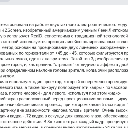
тема основана на работе двухтактного электрооптического модул
ый ZScreen, изобретенный американским ученым Лени Липтоном.
рую использует RealD, сопоставима с традиционной технологией 
в которой используется принцип линейно поляризованных стекол
метод основан на проецировании двух линейных изображений н
зованных по горизонтали от +45 до - 45, которые фильтруются пр
льных очков, одетых на зрителях. Такой тип 3д изображения тр
проекторов, и, как правило "страдает" от видимого эффекта двой
ри определенном наклоне головы зрителя, когда очки расположе
 углом. 
вило использует один проектор, который попеременно проецируе
левого глаз, а также по-кругу поляризует эти кадры - по часовой 
лаза, против часовой - для левого, используя при этом жидко-
кий экран расположенный перед проекционными линзами. Цирку
е очки обеспечивают процесс, при котором каждый глаз видит "
артинку вне зависимости наклона головы зрителя. Очень высока
дачи кадра - ,72 кадра в секунду для каждого глаза, обеспечивае
остоянное действие. В 3д кинотеатрах каждый кадр проецируетс
меньшить мерцание, в обычном видео изображении - 24 кадра в с