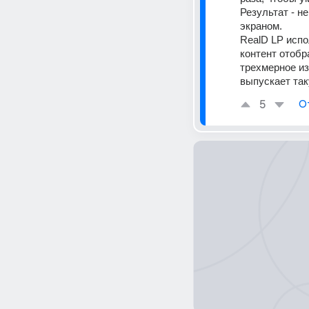
Результат - н
экраном. 
RealD LP испо
контент отобр
трехмерное и
выпускает так
5
О