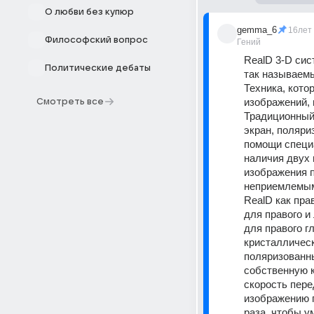
О любви без купюр
gemma_6
16лет
Философский вопрос
Гений
RealD 3-D сис
Политические дебаты
так называем
Техника, кото
изображений, 
Смотреть все
Традиционный 
экран, поляри
помощи специа
наличия двух 
изображения п
неприемлемым
RealD как пра
для правого и 
для правого г
кристалличес
поляризованны
собственную к
скорость пере
изображению п
раза, чтобы у