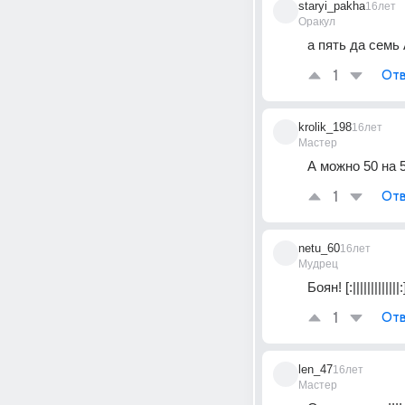
staryi_pakha
16лет
Оракул
а пять да семь
1
Отв
krolik_198
16лет
Мастер
А можно 50 на 5
1
Отв
netu_60
16лет
Мудрец
Боян! [:|||||||||||||:
1
Отв
len_47
16лет
Мастер