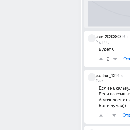
user_20293893
16ле
Мудрец
Будет 6
2
От
pozitron_13
16лет
Гуру
Если на кальку
Если на компью
А мозг дает отв
Вот и думай))
1
Отв