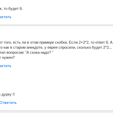
, то будет 6.
ветить
т того, есть ли в этом примере скобки. Если 2+2*2, то ответ 6. А
Это как в старом анекдоте, у еврея спросили, сколько будет 2*2... 
тил вопросом: "А скока надо? " 
т нужен?
ветить
 дурку !!
Ответить