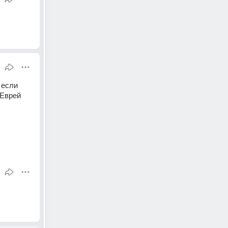
 если 
Еврей 