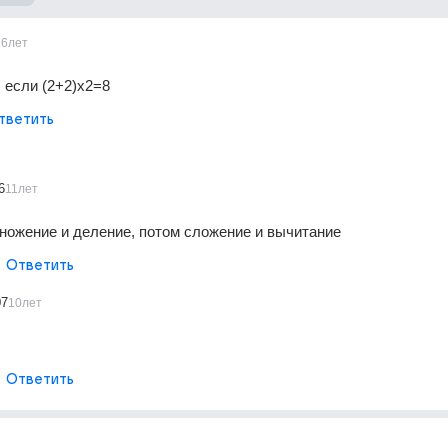
16лет
 если (2+2)х2=8
тветить
6
11лет
ножение и деление, потом сложение и вычитание
Ответить
07
10лет
Ответить