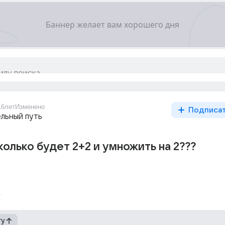
16лет
Изменено
Подписа
льный путь
колько будет 2+2 и умножить на 2???
гу