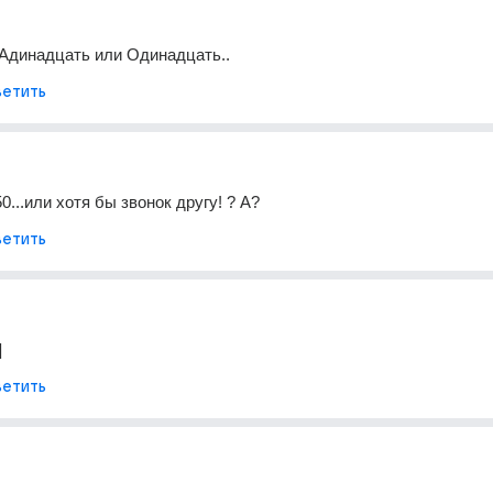
 Адинадцать или Одинадцать..
етить
0...или хотя бы звонок другу! ? А?
етить
]
етить