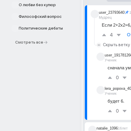
О любви без купюр
user_23793640
Философский вопрос
Мудрец
Если 2+2х2=6,
Политические дебаты
4
О
Смотреть все
Скрыть ветку
user_19178126
Ученик
сначала ум
0
lera_popova_4
Ученик
будет 6.
0
natalie_1096
16лет