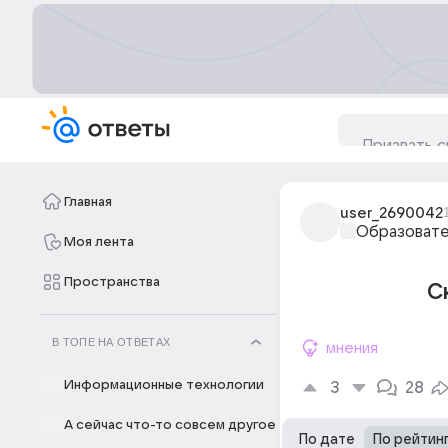
Главная
user_2690042
Образовате
Моя лента
Пространства
С
В ТОПЕ НА ОТВЕТАХ
мнения
Информационные технологии
3
28
А сейчас что-то совсем другое
По дате
По рейтин