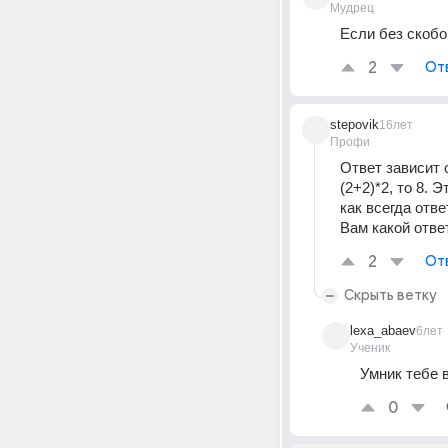
Мудрец
Если без скобок
2
От
stepovik
16лет
Профи
Ответ зависит о
(2+2)*2, то 8. 
как всегда отве
Вам какой отве
2
От
Скрыть ветку
lexa_abaev
6лет
Ученик
Умник тебе в
0