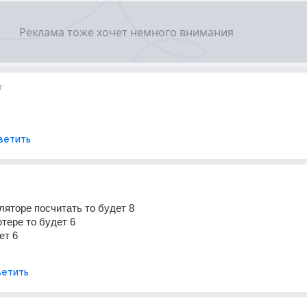
т
ветить
ляторе посчитать то будет 8 
тере то будет 6 
ет 6 
етить