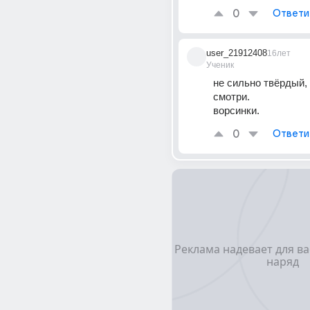
0
Ответи
user_21912408
16лет
Ученик
не сильно твёрдый, 
смотри. 
ворсинки.
0
Ответи