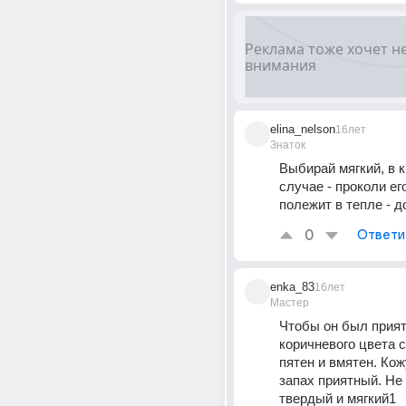
elina_nelson
16лет
Знаток
Выбирай мягкий, в к
случае - проколи его
полежит в тепле - д
0
Ответи
enka_83
16лет
Мастер
Чтобы он был прият
коричневого цвета с
пятен и вмятен. Кож
запах приятный. Не 
твердый и мягкий1