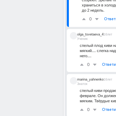
храниться в холоди
до 2 недель.
0
Ответ
olga_tsvetaeva_4
16лет
Ученик
спелый плод киви н
мягкий.... слегка над
него....
0
Ответи
marina_yahnenko
16лет
Знаток
спелый киви продаю
феврале. Он должен
мягким. Твёрдые ки
0
Ответи