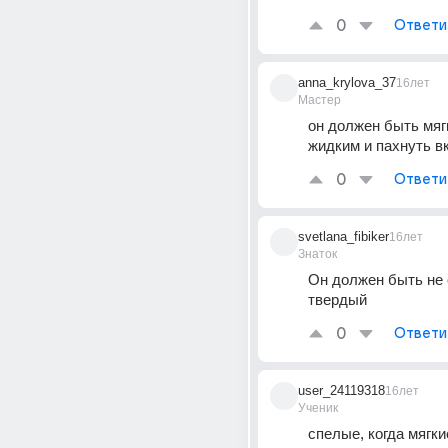
0
Ответи
anna_krylova_37
16лет
Мастер
он должен быть мягк
жидким и пахнуть в
0
Ответи
svetlana_fibiker
16лет
Знаток
Он должен быть не 
твердый
0
Ответи
user_24119318
16лет
Ученик
спелые, когда мягкие