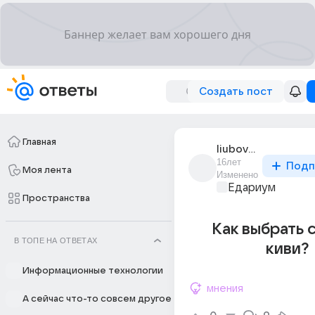
Создать пост
Главная
liubov_shornikova
16лет
Подп
Моя лента
Изменено
Едариум
Пространства
Как выбрать 
В ТОПЕ НА ОТВЕТАХ
киви?
Информационные технологии
мнения
А сейчас что-то совсем другое