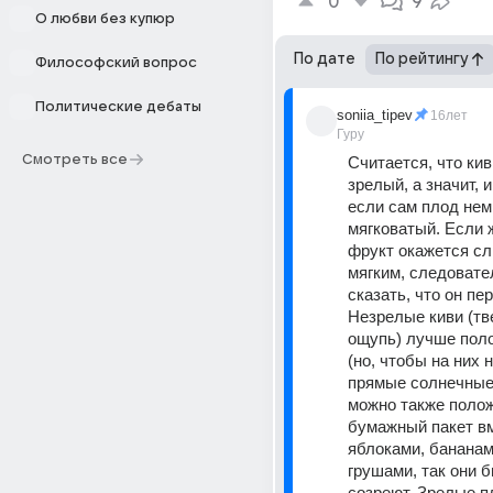
0
9
О любви без купюр
По дате
По рейтингу
Философский вопрос
Политические дебаты
soniia_tipev
16лет
Гуру
Смотреть все
Считается, что кив
зрелый, а значит, и
если сам плод немн
мягковатый. Если 
фрукт окажется сл
мягким, следовате
сказать, что он пе
Незрелые киви (тв
ощупь) лучше поло
(но, чтобы на них н
прямые солнечные л
можно также положи
бумажный пакет вм
яблоками, бананам
грушами, так они б
созреют. Зрелые п