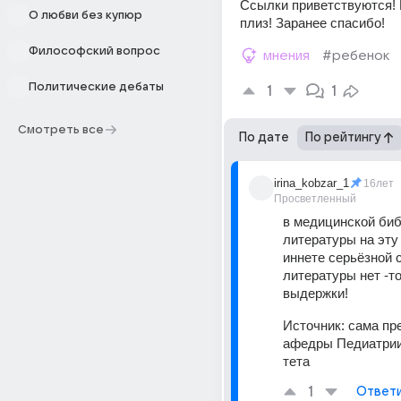
Ссылки приветствуются! 
О любви без купюр
плиз! Заранее спасибо!
Философский вопрос
мнения
#ребенок
Политические дебаты
1
1
Смотреть все
По дате
По рейтингу
irina_kobzar_1
16лет
Просветленный
в медицинской биб
литературы на эту т
иннете серьёзной 
литературы нет -то
выдержки!
Источник:
сама пр
афедры Педиатрии
тета
1
Ответ