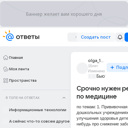
Создать пост
Главная
olga_12320
16лет
Подп
Моя лента
Изменено
Бьютилэнд
+1
Пространства
Срочно нужен р
по медицине
В ТОПЕ НА ОТВЕТАХ
по темам: 1. Прививочная 
Информационные технологии
дошкольных учреждениях,
улучшения здоровья дете
А сейчас что-то совсем другое
нибудь про снижение забо