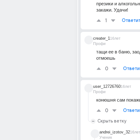
презики и алкогольн
закажи. Удачи!
1
Ответи
creater_1
16лет
Профи
тащи ее в баню, заод
отмоешь
0
Ответи
user_12726760
16лет
Профи
конюшня сам покажь
0
Ответи
Скрыть ветку
andrei_izotov_32
16ле
Ученик