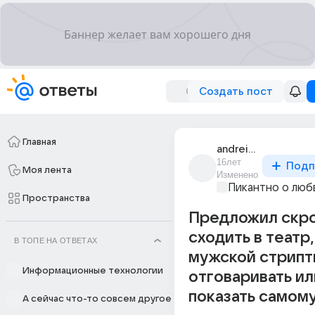
Создать пост
Главная
andrei_izotov_32
16лет
Подп
Моя лента
Изменено
Пикантно о люб
Пространства
Предложил скр
сходить в театр,
В ТОПЕ НА ОТВЕТАХ
мужской стрипт
Информационные технологии
отговаривать ил
показать самому?
А сейчас что-то совсем другое