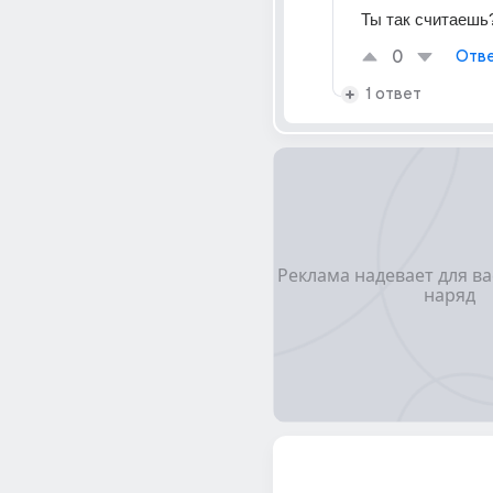
Ты так считаешь
0
Отве
1 ответ