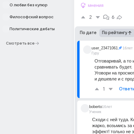
О любви без купюр
мнения
2
6
Философский вопрос
Политические дебаты
По дате
По рейтингу
Смотреть все
user_23471061
16лет
Гуру
Отговаривай, а то 
сравнивать будет. 
Уговори на просмот
и дешевле и с про
1
Ответ
boberto
16лет
Ученик
Сходи с ней туда. Ко
жарко, возьмись за 
эффект! только не з