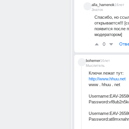
alla_hamenok
16лет
Знаток
Спасибо, но ссыл
открывается!!! [с
появится после п
модератором]
0
Отве
bohemer
16лет
Мыслитель
Ключи лежат тут: 
http://www.hhuu.net
www . hhuu . net 
Username:EAV-2658
Password:vf8ub2n5k
Username:EAV-2658
Password:at8mxnahn