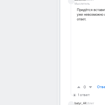
Мыслитель
Придётся вставит
уже невозможно 
ответ. 
0
Отве
1 ответ
batyr_44
16лет