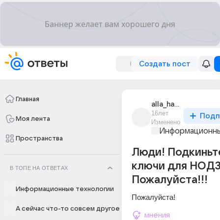
Создать пост
Главная
alla_hamenok
16лет
Подп
Моя лента
Изменено
Информационны
Пространства
Люди! Подкиньт
ключи для НОД3
В ТОПЕ НА ОТВЕТАХ
Пожалуйста!!!
Информационные технологии
Пожалуйста!
А сейчас что-то совсем другое
мнения