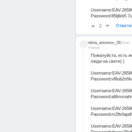
Username:EAV-2658
Password:85tjtkb5 7
2
Ответи
nikita_anisimov_28
16лет
Ученик
Пожалуйста, есть ж
люди на свете) ) 
Username:EAV-2658
Password:vf8ub2n5k
Username:EAV-2658
Password:at8mxnahn
Username:EAV-2658
Password:m2ftxfapdh
Username:EAV-2658
Password:dscpe78rr