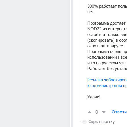
300% работает поль
нет. 
Программа достает 
NOD32 из интернета!
остаётся только вве
(скопировать) в со
окно в антивирусе. 
Программа очень про
использовании ( все
и то на русском язык
Работает без устано
[ссылка заблокиров
ю администрации пр
Удачи! 
0
Ответи
Скрыть ветку