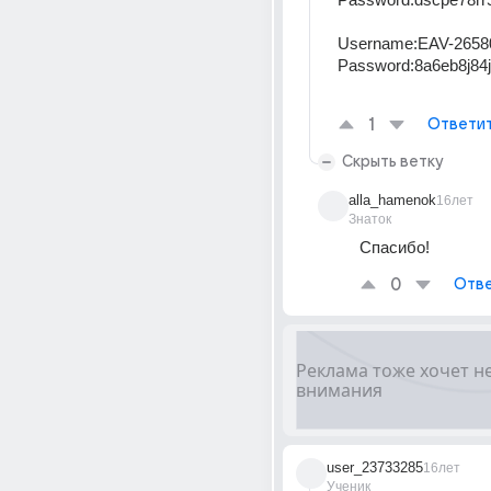
Username:EAV-2658
Password:8a6eb8j84j
1
Ответи
Скрыть ветку
alla_hamenok
16лет
Знаток
Спасибо!
0
Отве
user_23733285
16лет
Ученик