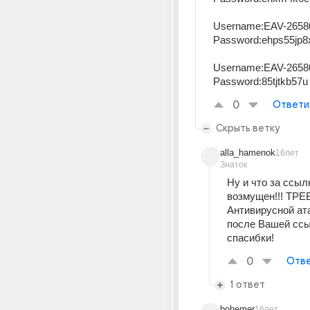
Username:EAV-2658
Password:ehps55jp8
Username:EAV-2658
Password:85tjtkb57u
0
Ответи
Скрыть ветку
alla_hamenok
16лет
Знаток
Ну и что за ссыл
возмущен!!! ТРЕ
Антивирусной ата
после Вашей ссыл
спасибки!
0
Отве
1 ответ
bohemer
16лет