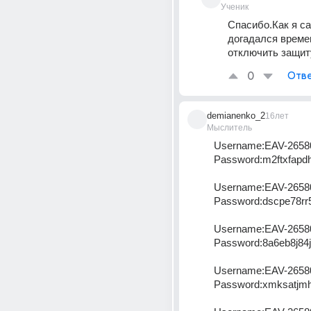
Ученик
Спасибо.Как я са
догадался времен
отключить защит
0
Отве
demianenko_2
16лет
Мыслитель
Username:EAV-2658
Password:m2ftxfapdh
Username:EAV-2658
Password:dscpe78rr
Username:EAV-2658
Password:8a6eb8j84j
Username:EAV-2658
Password:xmksatjmh