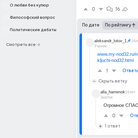
О любви без купюр
0
16
Философский вопрос
По дате
По рейтингу
Политические дебаты
aleksandr_lotov_1
16л
Смотреть все
Ученик
www.my-nod32.ru/n
kljuchi-nod32.html
1
Ответ
Скрыть ветку
alla_hamenok
16лет
Знаток
Огромное СПАС
0
Отв
1 ответ