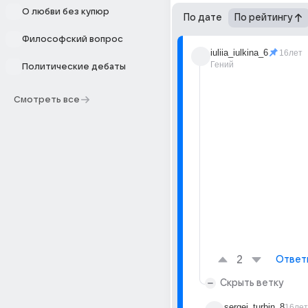
О любви без купюр
По дате
По рейтингу
Философский вопрос
iuliia_iulkina_6
16лет
Гений
Политические дебаты
Смотреть все
2
Ответ
Скрыть ветку
sergei_turbin_8
16лет