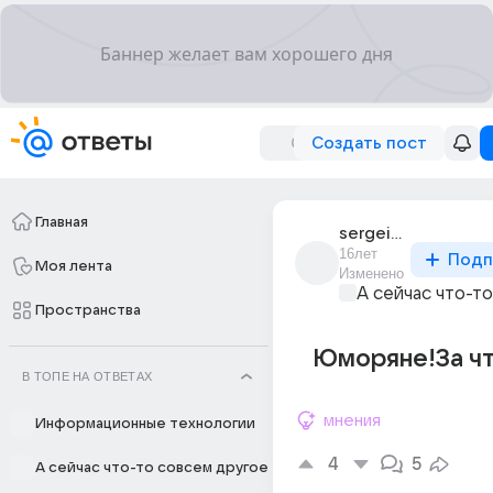
Создать пост
Главная
sergei_turbin_8
16лет
Подп
Моя лента
Изменено
А сейчас что-т
Пространства
Юморяне!За чт
В ТОПЕ НА ОТВЕТАХ
мнения
Информационные технологии
4
5
А сейчас что-то совсем другое