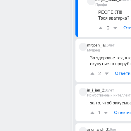
Профи
РЕСПЕКТ!!! 
Твоя аватарка?
0
Отв
mrgosh_ia
16лет
Мудрец
За здоровье тех, кто
окунуться в проруб
2
Ответи
in_i_ian_2
16лет
Искусственный интеллект
за то, чтоб закусыв
1
Ответи
andr_andr_3
16лет