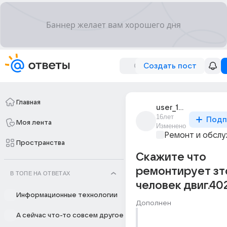
Создать пост
Главная
user_10868757
16лет
Подп
Моя лента
Изменено
Ремонт и обслу
Пространства
Скажите что
ремонтирует зт
В ТОПЕ НА ОТВЕТАХ
человек двиг.40
Информационные технологии
Дополнен
А сейчас что-то совсем другое