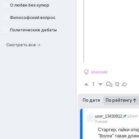
О любви без купюр
Философский вопрос
Политические дебаты
Смотреть все
мнения
1
12
По дате
По рейтингу
user_13430912
16лет
Ученик
Стартер, гайки откр
"Волги" такая длин