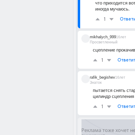
что приходится вот 
иногда мучаюсь.
1
Ответ
mikhalych_999
16лет
Просветленный
сцепление прокачив
1
Ответи
rafik_begishev
16лет
Знаток
пытается снять стар
цилиндр сцепления
1
Ответи