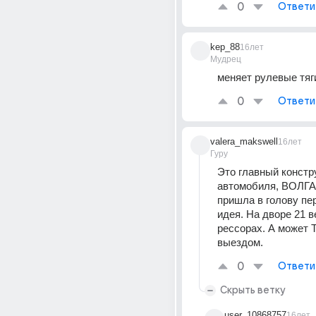
0
Ответи
kep_88
16лет
Мудрец
меняет рулевые тяги
0
Ответи
valera_makswell
16лет
Гуру
Это главный констру
автомобиля, ВОЛГА!!
пришла в голову пер
идея. На дворе 21 ве
рессорах. А может Т
выездом.
0
Ответи
Скрыть ветку
user_10868757
16лет