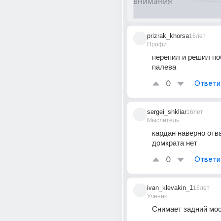
prizrak_khorsa
16лет
Профи
перепил и решил поб
палева
0
Ответи
sergei_shkliar
16лет
Мыслитель
кардан наверно отва
домкрата нет
0
Ответи
ivan_klevakin_1
16лет
Ученик
Снимает задний мост))