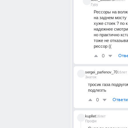
Гуру
Рессоры на волж
на заднем мосту 
хуже стоек ? по кр
надежнее смотри
но практично кст
тоже не отказыва
рессор ((
0
Отве
sergei_parfenov_70
16лет
Знаток
тросик газа подругом
подлезть
0
Ответи
kupllet
16лет
Профи