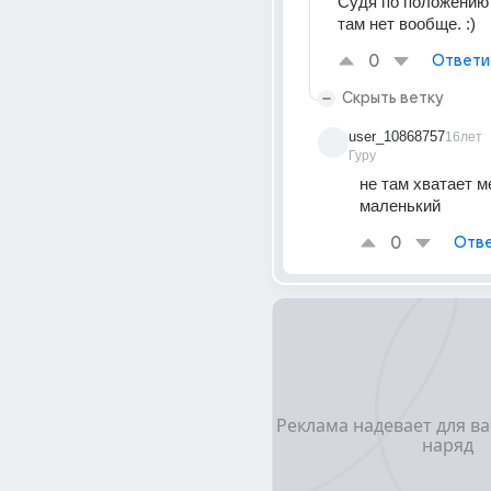
Судя по положению 
там нет вообще. :)
0
Ответи
Скрыть ветку
user_10868757
16лет
Гуру
не там хватает ме
маленький
0
Отве