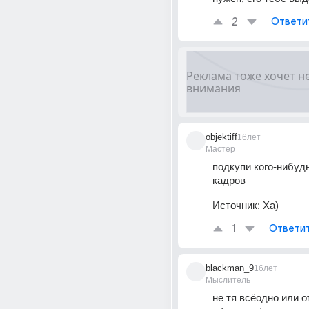
2
Ответи
objektiff
16лет
Мастер
подкупи кого-нибудь
кадров
Источник:
Ха)
1
Ответи
blackman_9
16лет
Мыслитель
не тя всёодно или от