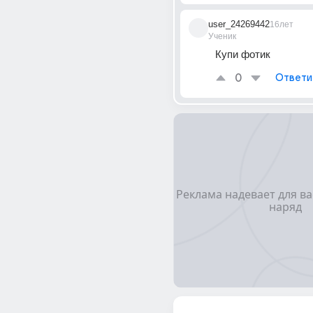
user_24269442
16лет
Ученик
Купи фотик
0
Ответи