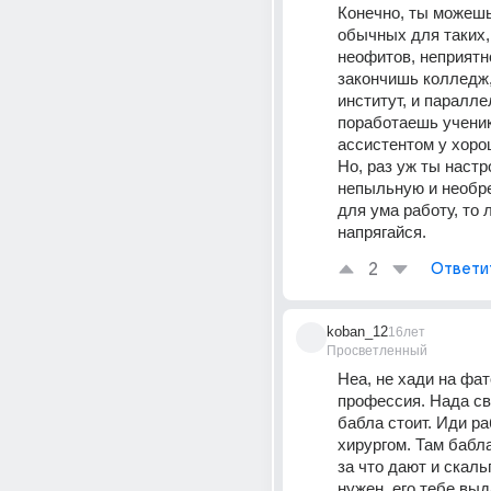
Конечно, ты можешь
обычных для таких, 
неофитов, неприятно
закончишь колледж,
институт, и паралле
поработаешь ученик
ассистентом у хорош
Но, раз уж ты настр
непыльную и необр
для ума работу, то 
напрягайся.
2
Ответи
koban_12
16лет
Просветленный
Неа, не хади на фат
профессия. Нада сво
бабла стоит. Иди ра
хирургом. Там бабла
за что дают и скаль
нужен, его тебе выд