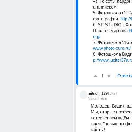
=). То есть, пардон
английском. 
5. Фотошкола ОБРА
фотографии. 
http:/
6. SP STUDIO : Фо
Павла Смирнова 
h
org/
7. Фотошкола "Фот
www.photo-curs.ru/
8. Фотошкола Вад
p://www.jupiter37a.r
1
Ответ
mitrich_129
16лет
Мыслитель
Молодец, Вадик, ид
Мы, старые професс
нетерпением ждём н
таких "новых профес
как ты! 