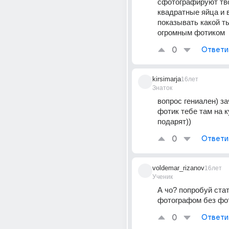
сфотографируют тво
квадратные яйца и 
показывать какой т
огромным фотиком
0
Ответи
kirsimarja
16лет
Знаток
вопрос гениален) зач
фотик тебе там на к
подарят))
0
Ответи
voldemar_rizanov
16лет
Ученик
А чо? попробуй стат
фотографом без фот
0
Ответи