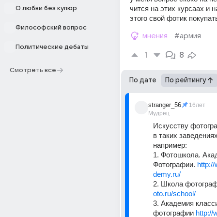
чится на этих курсаах и н
О любви без купюр
этого свой фотик покупат
Философский вопрос
мнения
#армия
Политические дебаты
1
8
Смотреть все
По дате
По рейтингу
stranger_56
16лет
Мудрец
Искусству фотогра
в таких заведениях,
например: 
1. Фотошкола. Ака
Фотографии. 
http:
demy.ru/
2. Школа фотограф
oto.ru/school/
3. Академия класси
фотографии 
http:/