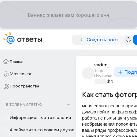
Создать пост
Главная
vadim_lugovoi_5
16лет
Подп
Моя лента
Изменено
Фото, видео
Пространства
Как стать фото
В ТОПЕ НА ОТВЕТАХ
меня если к весне в армию
думаю пойти на фатогрофа
работа не пыльная и умом
Информационные технологии
необремененая пополнить 
вашы ряды профессонало
А сейчас что-то совсем другое
у меня вопрос скоко на нег