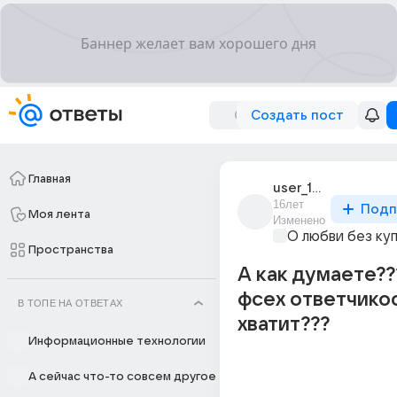
Создать пост
Главная
user_18147959
16лет
Подп
Моя лента
Изменено
О любви без ку
Пространства
А как думаете??
фсех ответчик
В ТОПЕ НА ОТВЕТАХ
хватит???
Информационные технологии
А сейчас что-то совсем другое