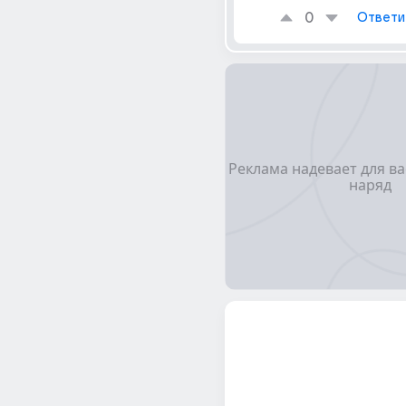
0
Ответи