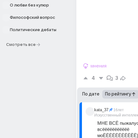
О любви без купюр
Философский вопрос
Политические дебаты
Смотреть все
мнения
4
3
По дате
По рейтингу
kata_37
16лет
Искусственный интелле
МНЕ ВСЁ пыжалуста
всёёёёёёёёёёё 
моЁЁЁЁЁЁЁЁЁЁЁ)))