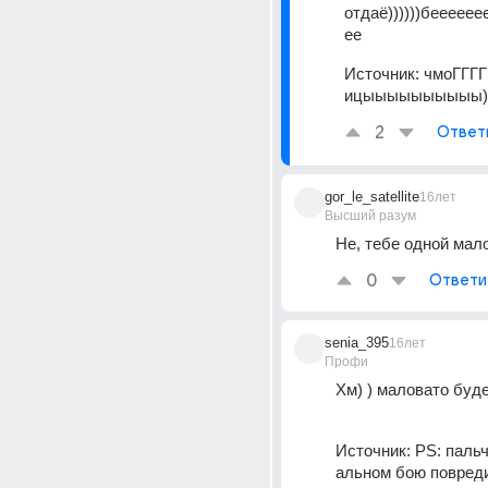
отдаё))))))беееее
ее
Источник:
чмоГГГГ
ицыыыыыыыыыы))
2
Ответ
gor_le_satellite
16лет
Высший разум
Не, тебе одной мало
0
Ответи
senia_395
16лет
Профи
Хм) ) маловато буде
Источник:
PS: пальч
альном бою повред