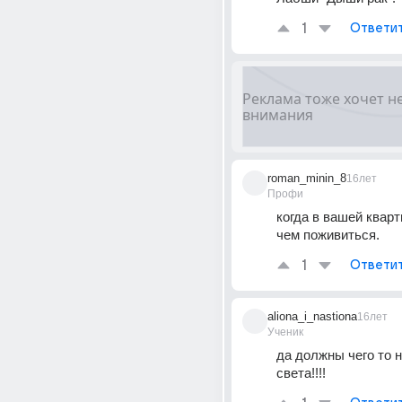
1
Ответи
roman_minin_8
16лет
Профи
когда в вашей кварт
чем поживиться.
1
Ответи
aliona_i_nastiona
16лет
Ученик
да должны чего то н
света!!!!