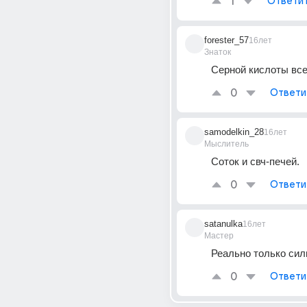
1
Ответи
forester_57
16лет
Знаток
Серной кислоты все
0
Ответи
samodelkin_28
16лет
Мыслитель
Соток и свч-печей.
0
Ответи
satanulka
16лет
Мастер
Реально только сил
0
Ответи