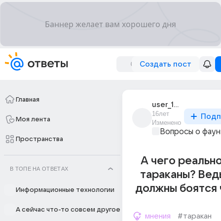
Создать пост
Главная
user_10315861
16лет
Подп
Моя лента
Изменено
Вопросы о фау
Пространства
А чего реальн
В ТОПЕ НА ОТВЕТАХ
тараканы? Вед
должны боятся ч
Информационные технологии
А сейчас что-то совсем другое
мнения
#таракан