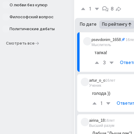
О любви без купюр
1
8
Философский вопрос
По дате
По рейтингу
Политические дебаты
psevdonim_1658
16ле
Смотреть все
Мыслитель
тапка!
3
Ответ
artur_o_o
16лет
Ученик
голода ))
1
Ответи
airina_18
16лет
Высший разум
Лабши "Дыши рак"!