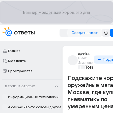
Создать пост
Главная
apelsin_oranzhevyi
16лет
Подп
Моя лента
Изменено
Товары и мар
Пространства
Подскажите но
оружейные мага
В ТОПЕ НА ОТВЕТАХ
Москве, где куп
Информационные технологии
пневматику по
умеренным цена
А сейчас что-то совсем другое