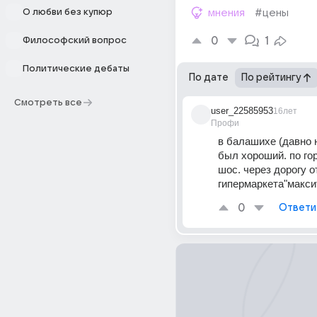
О любви без купюр
мнения
#цены
0
1
Философский вопрос
Политические дебаты
По дате
По рейтингу
Смотреть все
user_22585953
16лет
Профи
в балашихе (давно н
был хороший. по го
шос. через дорогу от
гипермаркета"макси
0
Ответи