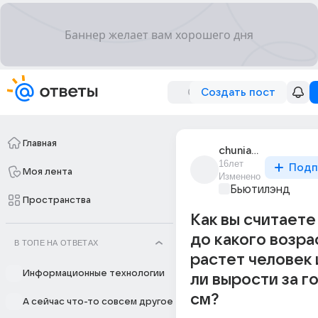
Создать пост
Главная
chunia_13
16лет
Подп
Моя лента
Изменено
Бьютилэнд
Пространства
Как вы считаете
до какого возра
В ТОПЕ НА ОТВЕТАХ
растет человек
Информационные технологии
ли вырости за го
см?
А сейчас что-то совсем другое