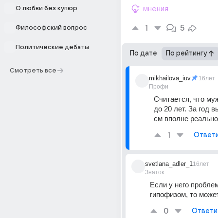
О любви без купюр
мнения
1
5
Философский вопрос
Политические дебаты
По дате
По рейтингу
Смотреть все
mikhailova_iuv
16лет
Профи
Считается, что муж
до 20 лет. За год в
см вполне реально
1
Ответ
svetlana_adler_1
16лет
Знаток
Если у него проблем
гипофизом, то може
0
Ответи