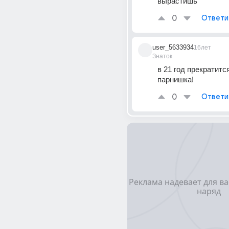
вырастишь
0
Ответи
user_5633934
16лет
Знаток
в 21 год прекратится
парнишка!
0
Ответи