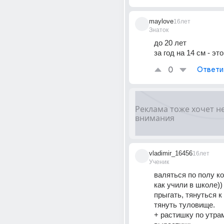
maylove
16лет
Знаток
до 20 лет 
за год на 14 см - эт
0
Ответи
vladimir_16456
16лет
Ученик
валяться по полу ко
как учили в школе)) 
прыгать, тянуться к 
тянуть туловище. 
+ растишку по утрам.