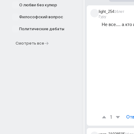
О любви без купюр
light_254
16лет
Гуру
Философский вопрос
Не все.... а кт
Политические дебаты
Смотреть все
1
Отв