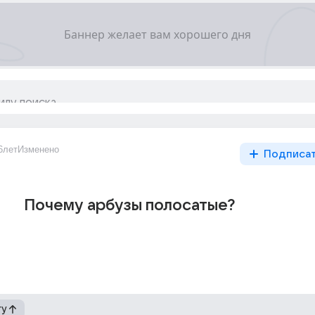
6лет
Изменено
Подписа
Почему арбузы полосатые?
гу