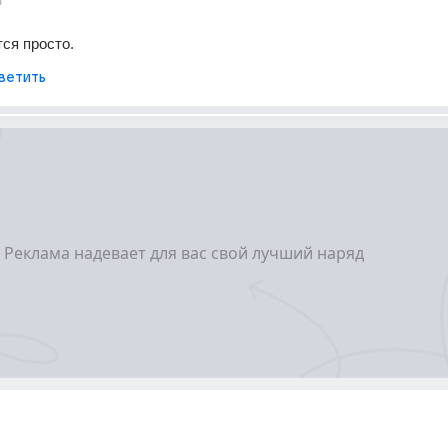
т
ся просто.
ветить