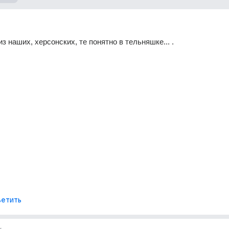
о из наших, херсонских, те понятно в тельняшке... .
етить