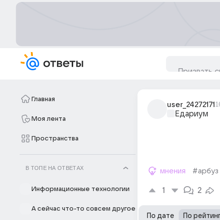
Главная
user_24272171
1
Едариум
Моя лента
Пространства
В ТОПЕ НА ОТВЕТАХ
мнения
#арбуз
Информационные технологии
1
2
А сейчас что-то совсем другое
По дате
По рейтин