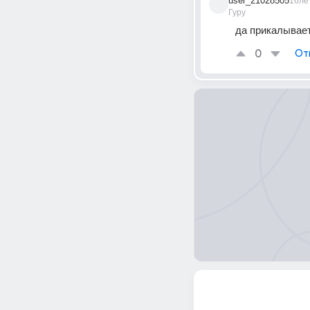
user_21028505
16ле
Гуру
да прикалывает
0
От