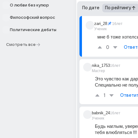
О любви без купюр
По дате
По рейтингу
Философский вопрос
zari_28
16лет
Ученик
Политические дебаты
мне б тоже хотелс
Смотреть все
0
Ответ
nika_1753
16лет
Мастер
Это чувство как дар
Специально не полу
1
Ответи
babnik_24
16лет
Ученик
Будь наглым, уверен
тебя влюбляться !!!