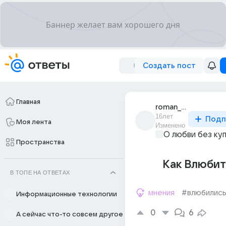
Создать пост
Главная
roman_11564
16лет
Подп
Моя лента
Изменено
О любви без ку
Пространства
Как Влюбит
В ТОПЕ НА ОТВЕТАХ
мнения
#влюбилис
Информационные технологии
0
6
А сейчас что-то совсем другое