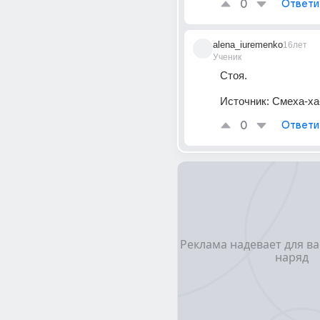
0
Ответи
alena_iuremenko
16лет
Ученик
Стоя.
Источник:
Смеха-ха
0
Ответи