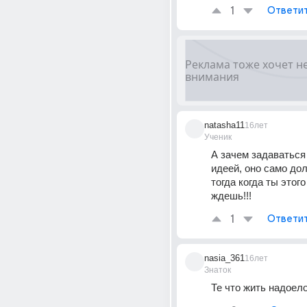
1
Ответи
natasha11
16лет
Ученик
А зачем задаваться 
идеей, оно само дол
тогда когда ты этого
ждешь!!!
1
Ответи
nasia_361
16лет
Знаток
Те что жить надоело