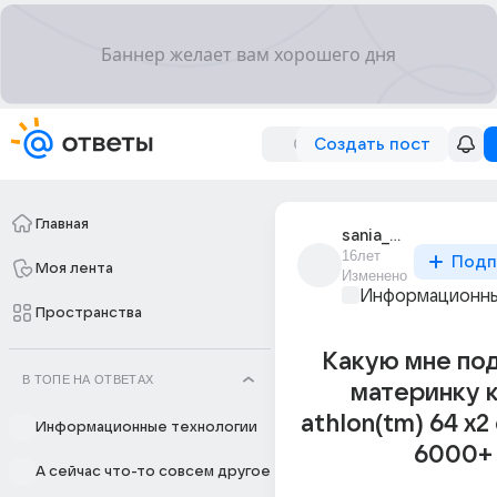
Создать пост
Главная
sania_5424
16лет
Подп
Моя лента
Изменено
Информационны
Пространства
Какую мне по
В ТОПЕ НА ОТВЕТАХ
материнку 
athlon(tm) 64 x2
Информационные технологии
6000+
А сейчас что-то совсем другое