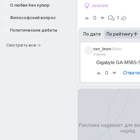
О любви без купюр
мнения
0
1
Философский вопрос
Политические дебаты
По дате
По рейтингу
Смотреть все
rom_brom
16лет
Ученик
Gigabyte GA-M56S-
0
Ответи