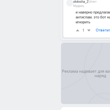
ololosha_2
16лет
Мудрец
и наверно предлагае
антиспам. это бот на
игнорить
1
Ответи