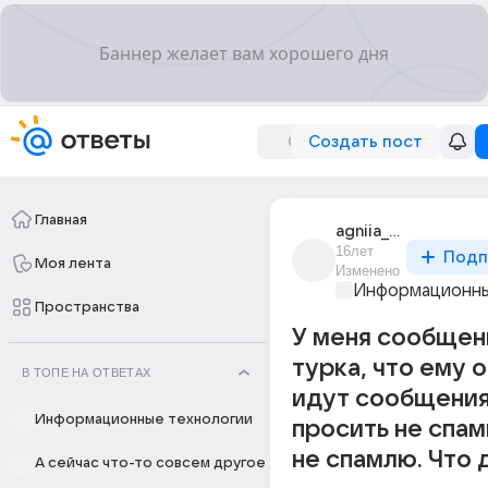
Создать пост
Главная
agniia_83
16лет
Подп
Моя лента
Изменено
Информационны
Пространства
У меня сообщен
турка, что ему 
В ТОПЕ НА ОТВЕТАХ
идут сообщения
Информационные технологии
просить не спами
не спамлю. Что 
А сейчас что-то совсем другое