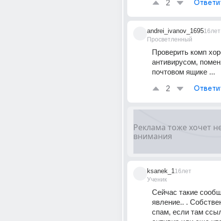
2
Ответи
andrei_ivanov_1695
16лет
Просветленный
Проверить комп хор
антивирусом, поменя
почтовом ящике ...
2
Ответи
ksanek_1
16лет
Ученик
Сейчас такие сообщ
явление.. . Собствен
спам, если там ссыл