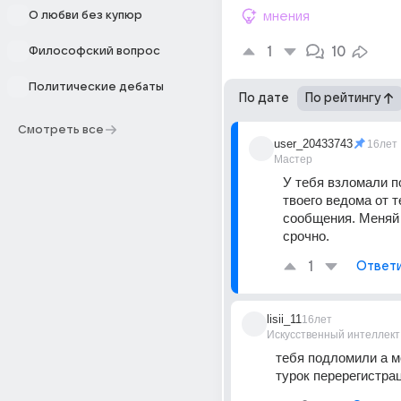
О любви без купюр
мнения
1
10
Философский вопрос
Политические дебаты
По дате
По рейтингу
Смотреть все
user_20433743
16лет
Мастер
У тебя взломали по
твоего ведома от т
сообщения. Меняй 
срочно.
1
Ответ
lisii_11
16лет
Искусственный интеллект
тебя подломили а м
турок перерегистра