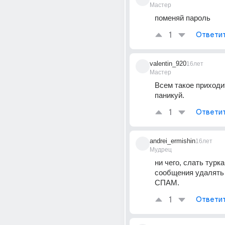
Мастер
поменяй пароль
1
Ответи
valentin_920
16лет
Мастер
Всем такое приходит,
паникуй.
1
Ответи
andrei_ermishin
16лет
Мудрец
ни чего, слать турка
сообщения удалять 
СПАМ.
1
Ответи