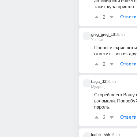
антивир или еще что
таких куча пришло
2
Ответи
greg_greg_18
16лет
Ученик
Попроси скриншоты,
ответит - вон из дру
2
Ответи
taiga_33
16лет
Мудрец
Скорей всего Вашу п
взломали. Попробуй
пароль.
2
Ответи
luchik_555
16лет