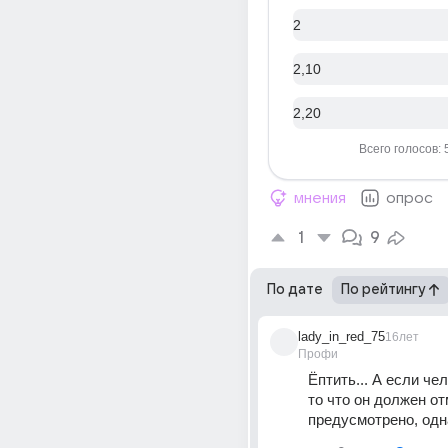
2
2,10
2,20
Всего голосов: 
мнения
опрос
1
9
По дате
По рейтингу
lady_in_red_75
16лет
Профи
Ёптить... А если чел
то что он должен от
предусмотрено, одна