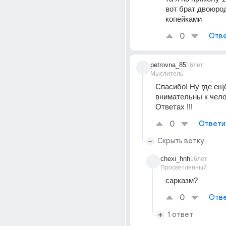
вот брат двоюрод
копейками
0
Отве
petrovna_85
16лет
Мыслитель
Спасибо! Ну где ещё
внимательны к челов
Ответах !!!
0
Ответи
Скрыть ветку
chexi_hnh
16лет
Просветленный
сарказм?
0
Отве
1 ответ