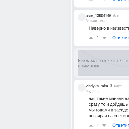
user_13904146
16лет
Мыслитель
Наверно в неизвест
1
Ответи
vladyka_mira_3
16лет
Мудрец
нас такие манили дал
сразу то и дойдешь 
мы годами в засаде 
невзирая на снег и д
1
Ответи