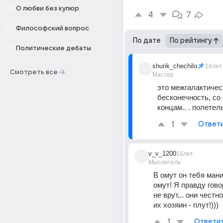
О любви без купюр
4
7
Философский вопрос
По дате
По рейтингу
Политические дебаты
shurik_chechilo
16лет
Смотреть все
Мастер
это межгалактическ
бесконечность, со
концам.. . полетел
1
Ответ
v_v_1200
16лет
Мыслитель
В омут он тебя мани
омут! Я правду гово
не врут,.. они честно
их хозяин - плут!)))
1
Ответи