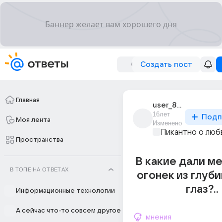
Создать пост
Главная
user_8407006
16лет
Подп
Моя лента
Изменено
Пикантно о люб
Пространства
В какие дали м
В ТОПЕ НА ОТВЕТАХ
огонек из глуб
глаз?..
Информационные технологии
А сейчас что-то совсем другое
мнения