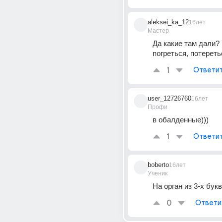
aleksei_ka_12
16лет
Мастер
Да какие там дали? 
погреться, потеретьс
1
Ответи
user_12726760
16лет
Профи
в обалденные)))
1
Ответи
boberto
16лет
Ученик
На орган из 3-х букв
0
Ответи