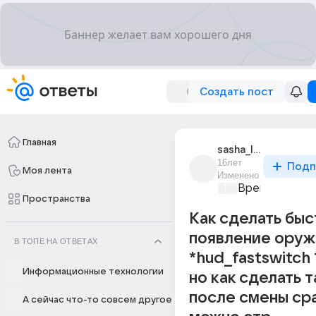
Создать пост
Главная
sasha_l_21
16лет
Подп
Моя лента
Изменено
Время игр
+1
Пространства
Как сделать бы
появление оруж
В ТОПЕ НА ОТВЕТАХ
*hud_fastswitch 
Информационные технологии
но как сделать т
после смены ср
А сейчас что-то совсем другое