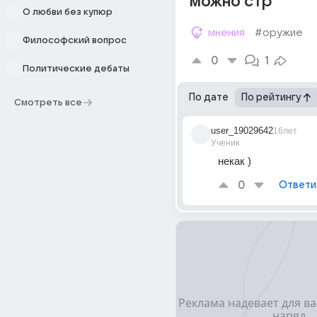
можно стр
О любви без купюр
мнения
#оружие
Философский вопрос
0
1
Политические дебаты
По дате
По рейтингу
Смотреть все
user_19029642
16лет
Ученик
некак )
0
Ответи