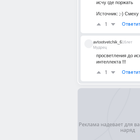
исчу где поржать
Источник:
;-) Смеху
1
Ответи
avtootvetchik_6
16лет
Мудрец
просветления до иск
интеллекта !!!
1
Ответи