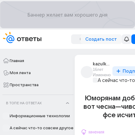
Создать пост
Главная
kazulka_1
16лет
Подп
Моя лента
Изменено
А сейчас что-т
Пространства
Юморянам добр
В ТОПЕ НА ОТВЕТАХ
вот чесна---чив
фсе исчи
Информационные технологии
А сейчас что-то совсем другое
мнения