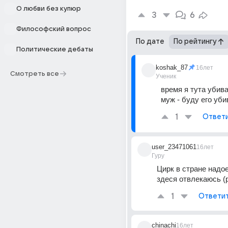
О любви без купюр
3
6
Философский вопрос
По дате
По рейтингу
Политические дебаты
koshak_87
16лет
Смотреть все
Ученик
время я тута убива
муж - буду его уби
1
Ответ
user_23471061
16лет
Гуру
Цирк в стране надое
здеся отвлекаюсь (
1
Ответи
chinachi
16лет