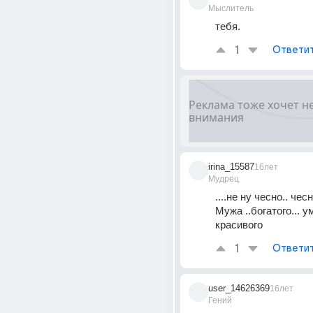
Мыслитель
тебя.
1
Ответи
irina_15587
16лет
Мудрец
....не ну чесно.. чесн
Мужа ..богатого... умн
красивого
1
Ответи
user_14626369
16лет
Гений