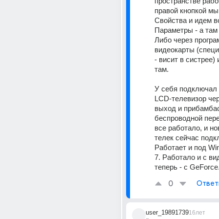
пространстве рабоч
правой кнопкой мы
Свойства и идем во
Параметры - а там 
Либо через програ
видеокарты (специ
- висит в систрее) 
там. 
У себя подключал 
LCD-телевизор чере
выход и прибамбас
беспроводной пере
все работало, и но
телек сейчас подкл
Работает и под Wi
7. Работало и с ви
теперь - с GeForce
0
Ответ
user_19891739
16лет