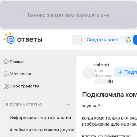
Создать пост
Главная
valentina_1339
16лет
Подп
Моя лента
Изменено
Информацио
Пространства
Подключила комп 
В ТОПЕ НА ОТВЕТАХ
звук идёт... 
когда комп только включал
Информационные технологии
изображение шло на экра
А сейчас что-то совсем другое
вплоть до приветствия... 