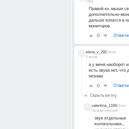
Гуру
Правой кн. мыши св
дополнительно-мони
дальше копатся в на
мониторов.
0
Ответи
elena_v_292
16лет
Ученик
а у меня наоборот и
есть звука нет, что 
незнаю
0
Ответи
Скрыть ветку
valentina_1339
16лет
Просветленный
звук отдельные 
колокольчики... 