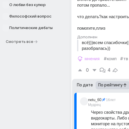
потом пропало... 
О любви без купюр
что делать?как настроить
Философский вопрос
помогите,плиз
Политические дебаты
Дополнен
Смотреть все
всё)))всем спасибочки))
разобралась))
мнения
#комп
#тв
0
4
По дате
По рейтингу
netu_60
16лет
Мудрец
Через свойства др
видеокарты. Либо 
мониторе на пустом