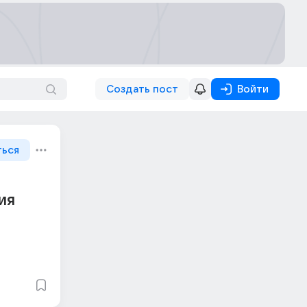
Создать пост
Войти
ться
ия