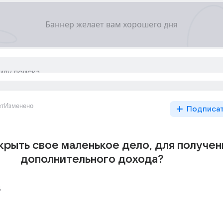
ет
Изменено
Подписа
крыть свое маленькое дело, для получен
дополнительного дохода?
д