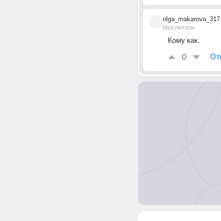
olga_makarova_317
Мыслитель
Кому как.
0
От