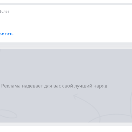
16лет
ветить