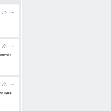
neslis' 
к один 