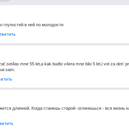
го глупостей в ней по молодости
тветить
t'.sei4as mne 55 let,a kak budto v4era mne bilo 5 let,i vot za den' pro
mai sam.
етить
жется длинной. Когда станешь старой- оглянешься - вся жизнь ка
ветить