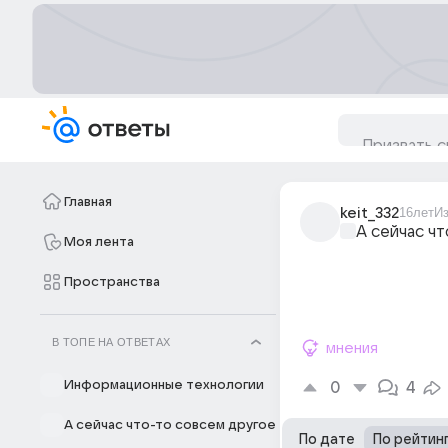
Главная
keit_332
16лет
И
А сейчас ч
Моя лента
Пространства
В ТОПЕ НА ОТВЕТАХ
мнения
Информационные технологии
0
4
А сейчас что-то совсем другое
По дате
По рейтин