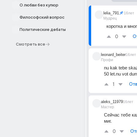
О любви без купюр
lelia_791
16лет
Философский вопрос
Мудрец
коротка и мно
Политические дебаты
0
О
Смотреть все
leonard_beiter
16лет
Профи
nu kak tebe skaza
50 let.nu vot du
1
Отв
aleks_11979
16лет
Мастер
Сейчас тебе ка
миг.
0
От