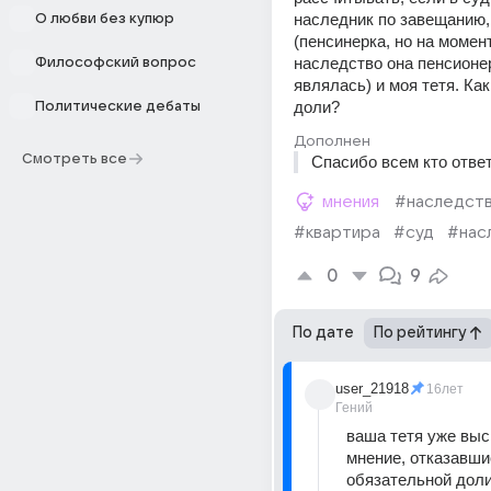
наследник по завещанию,
О любви без купюр
(пенсинерка, но на момент
наследство она пенсионер
Философский вопрос
являлась) и моя тетя. Как
доли?
Политические дебаты
Дополнен
Смотреть все
Спасибо всем кто отве
мнения
#наследст
#квартира
#суд
#нас
0
9
По дате
По рейтингу
user_21918
16лет
Гений
ваша тетя уже выс
мнение, отказавшис
обязательной доли 