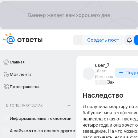
Создать пост
Главная
user_7087991
16лет
Подп
Моя лента
Изменено
Закон и поря
Пространства
Наследство
В ТОПЕ НА ОТВЕТАХ
Я получила квартиру по з
бабушки, моя тетя(пенсио
написала отказ от наслед
Информационные технологии
четыре года и она хочет о
завещание. На что можно 
А сейчас что-то совсем другое
рассчитывать, если в суд 