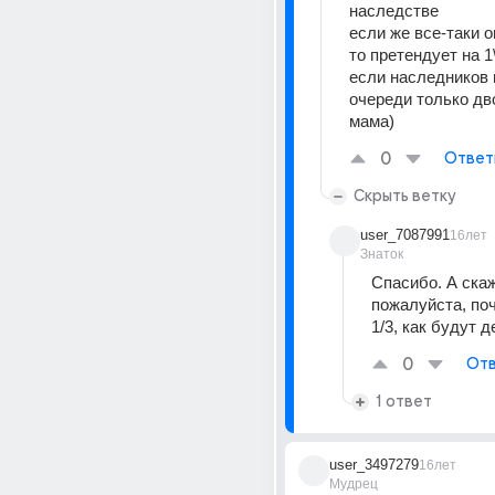
наследстве 
если же все-таки о
то претендует на 1
если наследников 
очереди только дво
мама)
0
Ответ
Скрыть ветку
user_7087991
16лет
Знаток
Спасибо. А скаж
пожалуйста, поче
1/3, как будут 
0
Отв
1 ответ
user_3497279
16лет
Мудрец