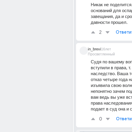
Никак не поделится.
оснований для оспа
завещания, да и сро
давности прошел.
2
Ответи
in_brevi
16лет
Просветленный
Судя по вашему воп
вступили в права, т.
наследство. Ваша т
отказ четыре года наз
изъявила свою волю
непонятно зачем под
вам ведь вы уже вст
права наследования
подает в суд она и с
0
Ответи