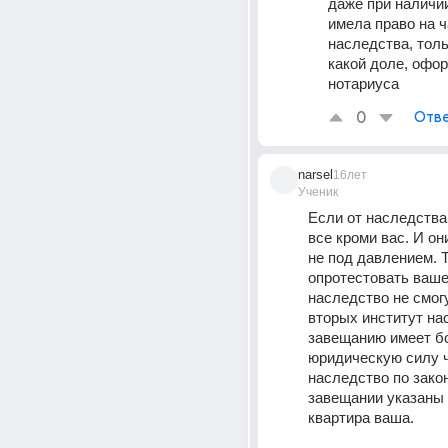
даже при наличи
имела право на ч
наследства, толь
какой доле, офор
нотариуса
0
Отве
narsel
16лет
Ученик
Если от наследства 
все кроми вас. И он
не под давлением. Т
опротестовать ваше 
наследство не смогут
вторых институт нас
завещанию имеет бо
юридическую силу ч
наследство по закон
завещании указаны 
квартира ваша. 