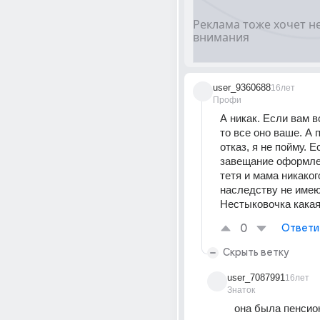
user_9360688
16лет
Профи
А никак. Если вам в
то все оно ваше. А п
отказ, я не пойму. Ес
завещание оформлен
тетя и мама никаког
наследству не имеют
Нестыковочка какая
0
Ответи
Скрыть ветку
user_7087991
16лет
Знаток
она была пенсион