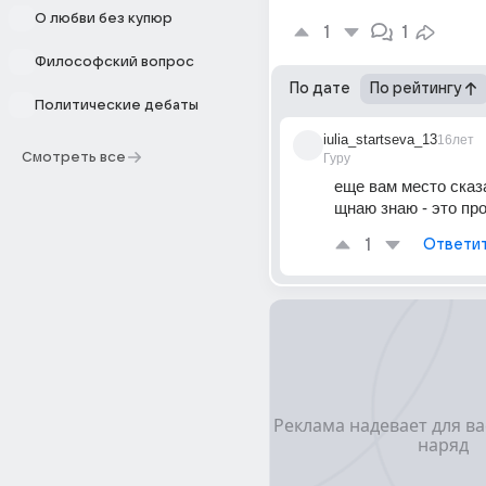
О любви без купюр
1
1
Философский вопрос
По дате
По рейтингу
Политические дебаты
iulia_startseva_13
16лет
Смотреть все
Гуру
еще вам место сказат
щнаю знаю - это про
1
Ответи