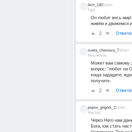
ilich_140
16лет
Гуру
Он любит весь мир!
живём и движемся 
2
Ответи
sveta_chernova_7
16лет
Мыслитель
Может вам самому з
вопрос: "любит ли Он
когда зададите, ждит
получите.
2
Ответи
popov_grigorii_2
16лет
Мастер
Через Него нам даны
Бога, как стать нас
Человеком. Только 