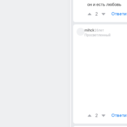
он и есть любовь
2
Ответи
mihck
16лет
Просветленный
2
Ответи