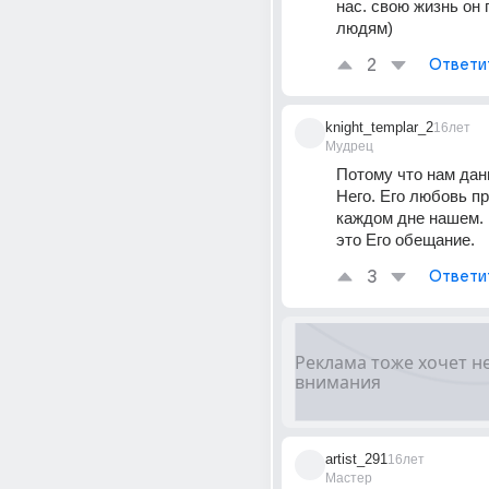
нас. свою жизнь он 
людям)
2
Ответи
knight_templar_2
16лет
Мудрец
Потому что нам даны
Него. Его любовь пр
каждом дне нашем. 
это Его обещание.
3
Ответи
artist_291
16лет
Мастер