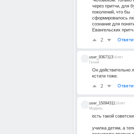
через притчи, для 
поколений, что бы 
сформировалось лю
сознание для поняти
Евангельских притч
2
Ответи
user_9367113
16лет
Гений
Он действительно л
кстати тоже.
2
Ответи
user_15094311
16лет
Мудрец
есть такой советски
училка детям, а теп
поднимите правую ру