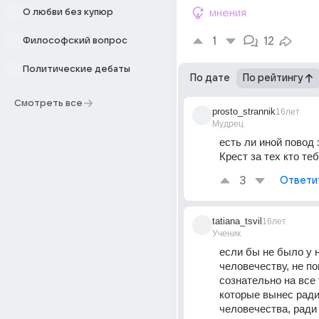
О любви без купюр
мнения
1
12
Философский вопрос
Политические дебаты
По дате
По рейтингу
Смотреть все
prosto_strannik
16лет
Мудрец
есть ли иной повод з
Крест за тех кто те
3
Ответи
tatiana_tsvil
16лет
Ученик
если бы не было у н
человечеству, не по
сознательно на все 
которые вынес ради
человечества, ради 