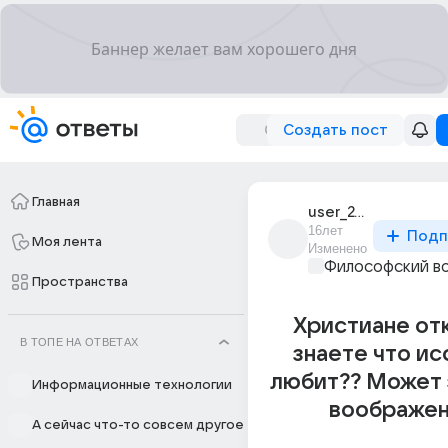
Создать пост
Главная
user_24221168
16лет
Подп
Моя лента
Изменено
Философский в
Пространства
Христиане от
В ТОПЕ НА ОТВЕТАХ
знаете что ис
любит?? Может 
Информационные технологии
воображен
А сейчас что-то совсем другое