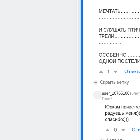
МЕЧТАТЬ………
…………………………
И СЛУШАТЬ ПТИЧ
ТРЕЛИ…………
…………. . 
ОСОБЕННО ………
ОДНОЙ ПОСТЕЛИ 
1
Ответ
Скрыть ветку
user_10765106
16лет
Гений
Юркам приветули
радуешь меня:)))
спасибо:)))
0
Отв