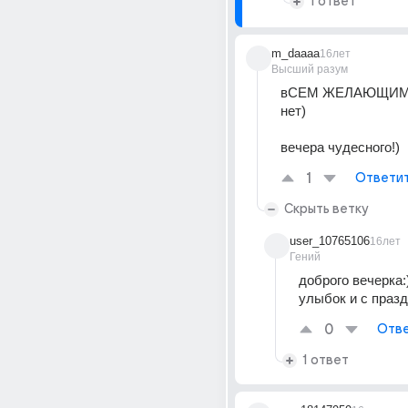
1 ответ
m_daaaa
16лет
Высший разум
вСЕМ ЖЕЛАЮЩИМ) )
нет) 
вечера чудесного!)
1
Ответи
Скрыть ветку
user_10765106
16лет
Гений
доброго вечерка:)
улыбок и с празд
0
Отве
1 ответ