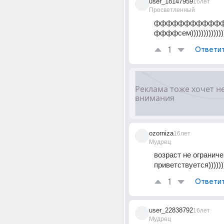
user_18147959
16лет
Просветленный
ффффффффффф
ффффсем))))))))))))))))
1
Ответи
ozorniza
16лет
Мудрец
возраст не ограниче
приветствуется))))))
1
Ответи
user_22838792
16лет
Мудрец