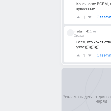
Конечно же ВСЕМ, д
купленные
1
Ответи
madam_4
16лет
Оракул
Всем, кто хочет отве
ужас))))))))))))
1
Ответи