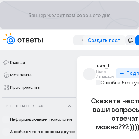
Создать пост
Главная
user_10765106
16лет
Подп
Моя лента
Изменено
О любви без ку
Пространства
Скажите честн
В ТОПЕ НА ОТВЕТАХ
ваши вопросы
отвечат
Информационные технологии
можно???:)))))
А сейчас что-то совсем другое