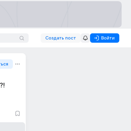
Создать пост
Войти
ться
?!