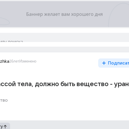
ezhka
16лет
Изменено
Подписа
ссой тела, должно быть вещество - уран
тво
гу