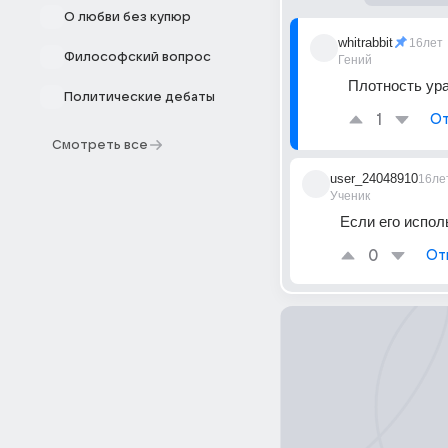
О любви без купюр
whitrabbit
16лет
Философский вопрос
Гений
Плотность уран
Политические дебаты
1
От
Смотреть все
user_24048910
16ле
Ученик
Если его испол
0
От