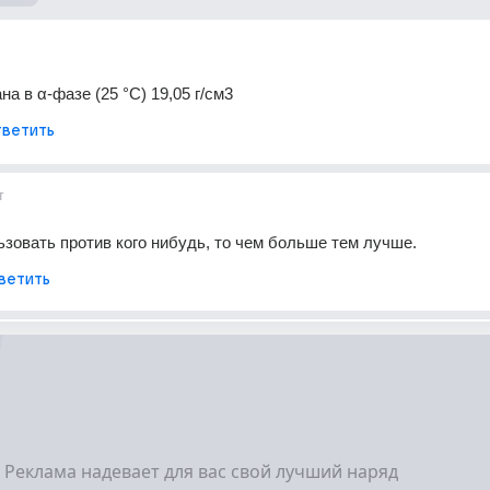
а в α-фазе (25 °С) 19,05 г/см3
ветить
т
ьзовать против кого нибудь, то чем больше тем лучше.
ветить