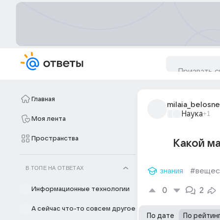
Главная
milaia_belosn
Наука
+1
Моя лента
Пространства
Какой ма
В ТОПЕ НА ОТВЕТАХ
знания
#вещес
Информационные технологии
0
2
А сейчас что-то совсем другое
По дате
По рейтин