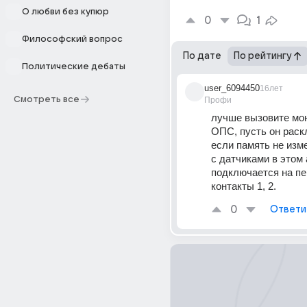
О любви без купюр
0
1
Философский вопрос
По дате
По рейтингу
Политические дебаты
user_6094450
16лет
Смотреть все
Профи
лучше вызовите мон
ОПС, пусть он раскл
если память не изм
с датчиками в этом 
подключается на пе
контакты 1, 2.
0
Ответи