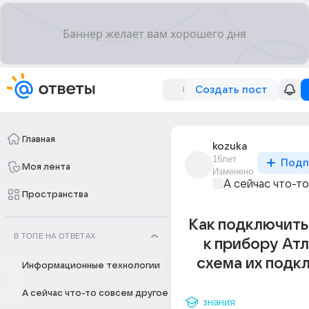
Создать пост
Главная
kozuka
16лет
Подп
Моя лента
Изменено
А сейчас что-т
Пространства
Как подключить
В ТОПЕ НА ОТВЕТАХ
к прибору Атл
схема их подк
Информационные технологии
А сейчас что-то совсем другое
знания