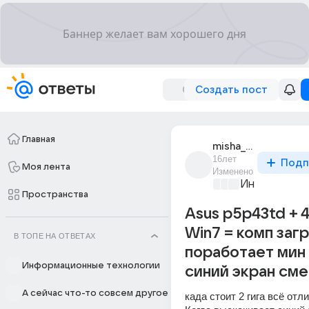
Создать пост
Главная
misha_kovaliov_9
16лет
Подп
Моя лента
Изменено
Информацио
Пространства
Asus p5p43td + 4
Win7 = комп заг
В ТОПЕ НА ОТВЕТАХ
поработает мин 
Информационные технологии
синий экран сме
А сейчас что-то совсем другое
када стоит 2 гига всё отли