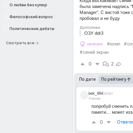
Когда выскакивает синий 
О любви без купюр
была замечена надпись "
Manager". С вистой тоже с
Философский вопрос
пробовал и не буду
Дополнен
Политические дебаты
ОЗУ ddr3
Смотреть все
мнения
#комп
#оз
#синий экран
0
2
По дате
По рейтингу
bek_484
16лет
Ученик
попробуй сменить п
памяти.. . может изза
0
Ответи