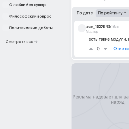
О любви без купюр
По дате
По рейтингу
Философский вопрос
user_18329705
16лет
Политические дебаты
Мастер
есть такие модули, 
Смотреть все
0
Ответи