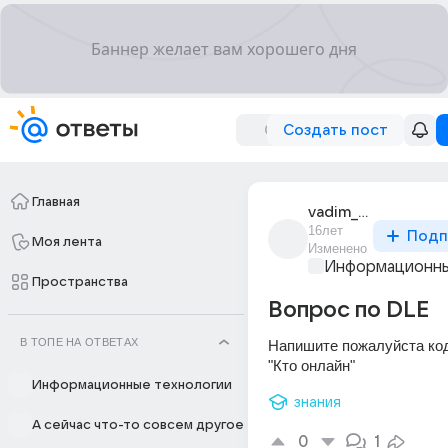
Создать пост
Главная
vadim_grigorchuk_1
16лет
Подп
Моя лента
Изменено
Информационны
Пространства
Вопрос по DLE
В ТОПЕ НА ОТВЕТАХ
Напишите пожалуйста код
"Кто онлайн"
Информационные технологии
знания
А сейчас что-то совсем другое
0
1