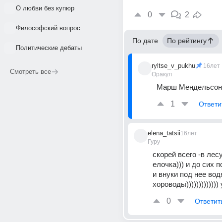
О любви без купюр
0
2
Философский вопрос
По дате
По рейтингу
Политические дебаты
ryltse_v_pukhu
16лет
Смотреть все
Оракул
Марш Мендельсон
1
Ответи
elena_tatsii
16лет
Гуру
скорей всего -в лес
елочка))) и до сих п
и внуки под нее водя
хороводы)))))))))))))
0
Ответит