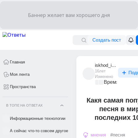
Создать пост
Главная
iskhod_iskhod
16лет
Под
Моя лента
Изменено
Время музыки
Пространства
Какя самая по
В ТОПЕ НА ОТВЕТАХ
песня в ми
последних 1
Информационные технологии
А сейчас что-то совсем другое
мнения
#песня