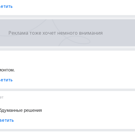
етить
монтом.
етить
ет
обдуманные решения
ветить