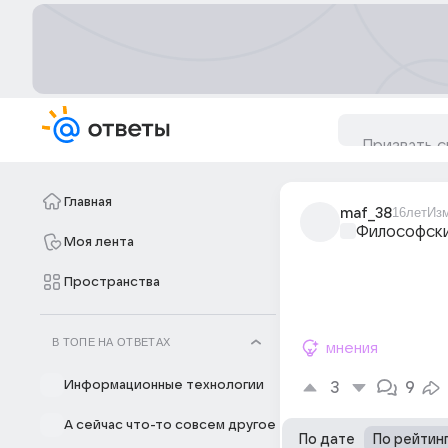
Главная
maf_38
16лет
Из
Философски
Моя лента
Пространства
В ТОПЕ НА ОТВЕТАХ
мнения
Информационные технологии
3
9
А сейчас что-то совсем другое
По дате
По рейтин