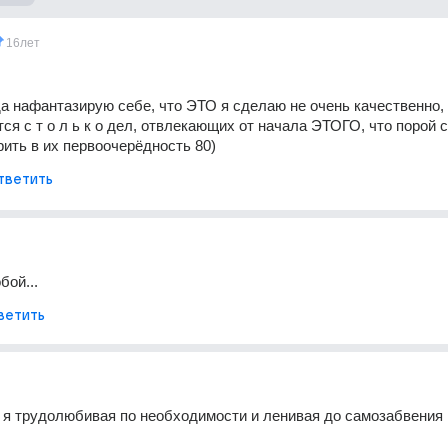
16лет
а нафантазирую себе, что ЭТО я сделаю не очень качественно, в
тся с т о л ь к о дел, отвлекающих от начала ЭТОГО, что порой с
ить в их первоочерёдность 80)
тветить
бой...
ветить
о я трудолюбивая по необходимости и ленивая до самозабвения 