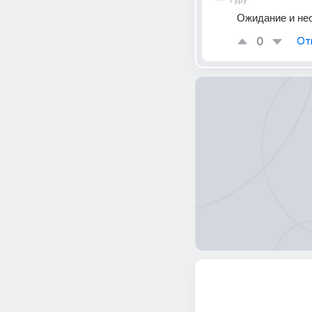
Гуру
Ожидание и не
0
От