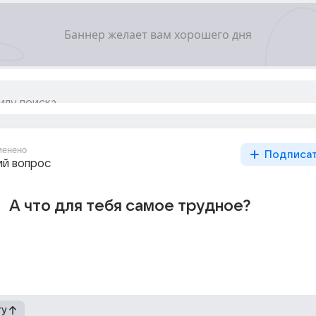
менено
Подписа
й вопрос
А что для тебя самое трудное?
гу