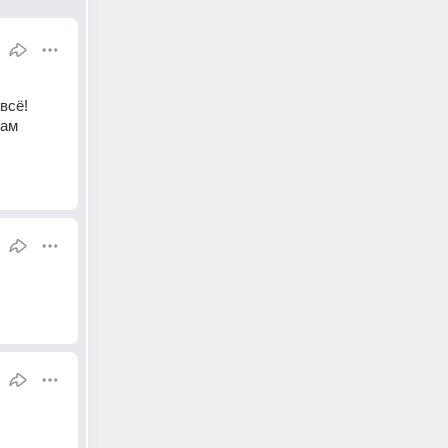
сё! 
ам 