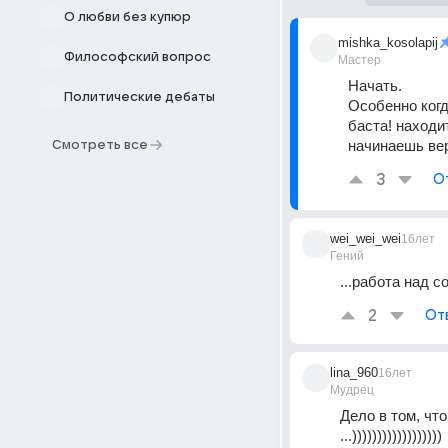
О любви без купюр
mishka_kosolapij
Философский вопрос
Мастер
Начать. 
Политические дебаты
Особенно когд
баста! находи
начинаешь вер
Смотреть все
3
О
wei_wei_wei
16лет
Гений
...работа над со
2
От
lina_960
16лет
Мудрец
Дело в том, чт
...))))))))))))))))))