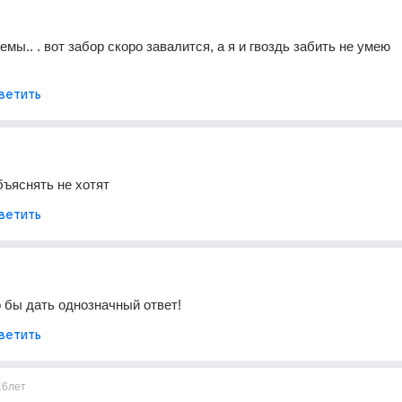
ы.. . вот забор скоро завалится, а я и гвоздь забить не умею 
ветить
бъяснять не хотят
ветить
 бы дать однозначный ответ!
ветить
16лет