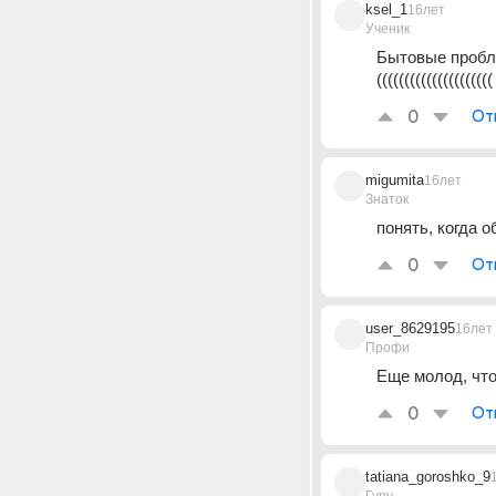
ksel_1
16лет
Ученик
Бытовые проблем
(((((((((((((((((((((
0
От
migumita
16лет
Знаток
понять, когда о
0
От
user_8629195
16лет
Профи
Еще молод, что
0
От
tatiana_goroshko_9