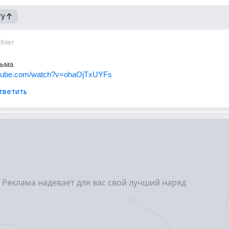
гу
16лет
ьма 
utube.com/watch?v=ohaOjTxUYFs
тветить