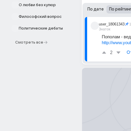
О любви без купюр
По дате
По рейтин
Философский вопрос
user_18061343
Политические дебаты
Знаток
Пополам - вед
http://www.yo
Смотреть все
2
О