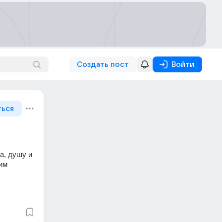
Создать пост
Войти
ться
, душу и 
им 