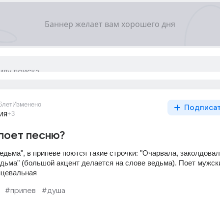
6лет
Изменено
Подписа
ия
+3
поет песню?
дьма", в припеве поются такие строчки: "Очарвала, заколдовала
едьма" (большой акцент делается на слове ведьма). Поет мужск
нцевальная
#припев
#душа